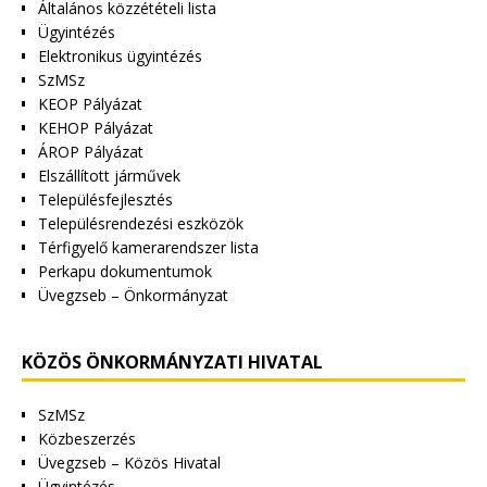
Általános közzétételi lista
Ügyintézés
Elektronikus ügyintézés
SzMSz
KEOP Pályázat
KEHOP Pályázat
ÁROP Pályázat
Elszállított járművek
Településfejlesztés
Településrendezési eszközök
Térfigyelő kamerarendszer lista
Perkapu dokumentumok
Üvegzseb – Önkormányzat
KÖZÖS ÖNKORMÁNYZATI HIVATAL
SzMSz
Közbeszerzés
Üvegzseb – Közös Hivatal
Ügyintézés