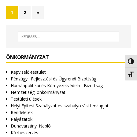
1
2
»
ÖNKORMÁNYZAT
Nagy 
Képviselő-testület
Betűm
Pénzügyi, Fejlesztési és Ügyrendi Bizottság
Humánpolitikai és Környezetvédelmi Bizottság
Nemzetiségi önkormányzat
Testületi ülések
Helyi Építési Szabályzat és szabályozási tervlapjai
Rendeletek
Pályázatok
Dunavarsányi Napló
Közbeszerzés