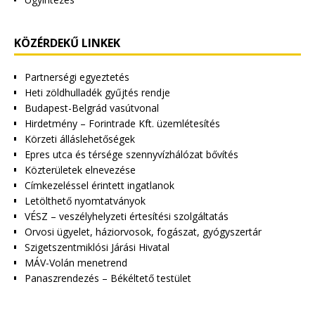
KÖZÉRDEKŰ LINKEK
Partnerségi egyeztetés
Heti zöldhulladék gyűjtés rendje
Budapest-Belgrád vasútvonal
Hirdetmény – Forintrade Kft. üzemlétesítés
Körzeti álláslehetőségek
Epres utca és térsége szennyvízhálózat bővítés
Közterületek elnevezése
Címkezeléssel érintett ingatlanok
Letölthető nyomtatványok
VÉSZ – veszélyhelyzeti értesítési szolgáltatás
Orvosi ügyelet, háziorvosok, fogászat, gyógyszertár
Szigetszentmiklósi Járási Hivatal
MÁV-Volán menetrend
Panaszrendezés – Békéltető testület