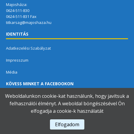
Majosháza:
0624-511-830
0624-511-831 Fax
titkarsag@majoshaza.hu
IDENTITÁS
Adatkezelési Szabályzat
Impresszum
Média
KÖVESS MINKET A FACEBOOKON
Weboldalunkon cookie-kat használunk, hogy javítsuk a
felhasználói élményt. A weboldal böngészésével Ön
elfogadja a cookie-k használatát
Dunavarsányi Közös Önkormányzati Hivatal
Elfogadom
A használja a
Accessibility Checker
-t weboldalunk akadálymentességének figyelésére.