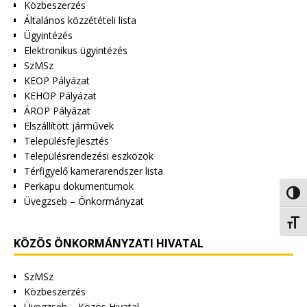
Közbeszerzés
Általános közzétételi lista
Ügyintézés
Elektronikus ügyintézés
SzMSz
KEOP Pályázat
KEHOP Pályázat
ÁROP Pályázat
Elszállított járművek
Településfejlesztés
Településrendezési eszközök
Térfigyelő kamerarendszer lista
Perkapu dokumentumok
Nagy 
Üvegzseb – Önkormányzat
Betűm
KÖZÖS ÖNKORMÁNYZATI HIVATAL
SzMSz
Közbeszerzés
Üvegzseb – Közös Hivatal