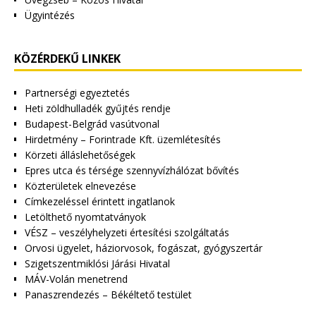
Ügyintézés
KÖZÉRDEKŰ LINKEK
Partnerségi egyeztetés
Heti zöldhulladék gyűjtés rendje
Budapest-Belgrád vasútvonal
Hirdetmény – Forintrade Kft. üzemlétesítés
Körzeti álláslehetőségek
Epres utca és térsége szennyvízhálózat bővítés
Közterületek elnevezése
Címkezeléssel érintett ingatlanok
Letölthető nyomtatványok
VÉSZ – veszélyhelyzeti értesítési szolgáltatás
Orvosi ügyelet, háziorvosok, fogászat, gyógyszertár
Szigetszentmiklósi Járási Hivatal
MÁV-Volán menetrend
Panaszrendezés – Békéltető testület