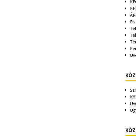
KE
KE
ÁR
Els
Tel
Te
Tér
Pe
Üv
KÖZ
Sz
Kö
Üv
Üg
KÖZ