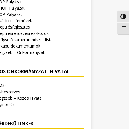
OP Pályázat
HOP Pályázat
OP Pályázat
Nagy 
zállított járművek
epülésfejlesztés
Betűm
lepülésrendezési eszközök
figyelő kamerarendszer lista
rkapu dokumentumok
egzseb – Önkormányzat
ÖS ÖNKORMÁNYZATI HIVATAL
MSz
zbeszerzés
egzseb – Közös Hivatal
yintézés
ÉRDEKŰ LINKEK