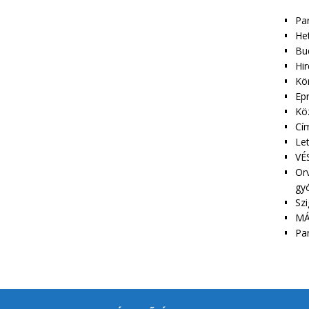
Pa
Het
Bu
Hir
Kör
Epr
Kö
Cím
Le
VÉS
Orv
gy
Szi
MÁ
Pa