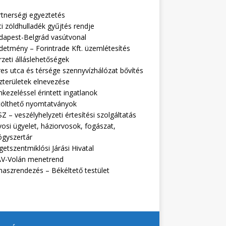
rtnerségi egyeztetés
i zöldhulladék gyűjtés rendje
dapest-Belgrád vasútvonal
detmény – Forintrade Kft. üzemlétesítés
zeti álláslehetőségek
es utca és térsége szennyvízhálózat bővítés
zterületek elnevezése
kezeléssel érintett ingatlanok
tölthető nyomtatványok
Z – veszélyhelyzeti értesítési szolgáltatás
osi ügyelet, háziorvosok, fogászat,
ógyszertár
getszentmiklósi Járási Hivatal
V-Volán menetrend
naszrendezés – Békéltető testület