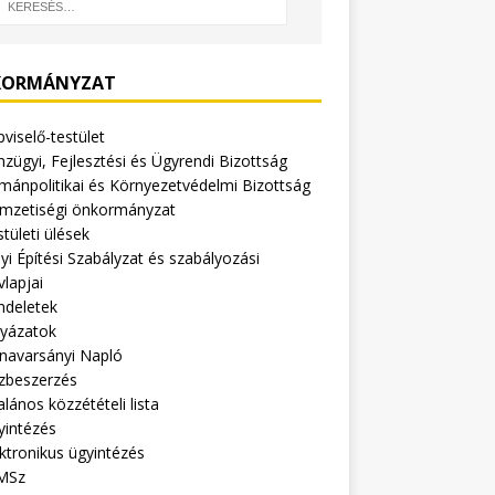
ORMÁNYZAT
viselő-testület
zügyi, Fejlesztési és Ügyrendi Bizottság
mánpolitikai és Környezetvédelmi Bizottság
mzetiségi önkormányzat
tületi ülések
yi Építési Szabályzat és szabályozási
vlapjai
ndeletek
lyázatok
navarsányi Napló
zbeszerzés
alános közzétételi lista
yintézés
ktronikus ügyintézés
MSz