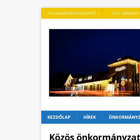
POLGÁRMESTERI KÖSZÖNTŐ
CIVIL SZERVEZE
KEZDŐLAP
HÍREK
ÖNKORMÁNY
Közös önkormányzati