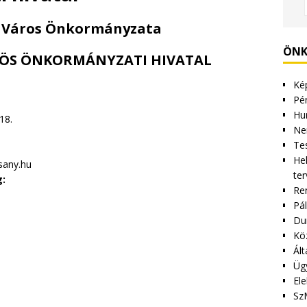
 Város Önkormányzata
ÖNK
ÖS ÖNKORMÁNYZATI HIVATAL
Kép
Pén
Hu
18.
Ne
Tes
Hel
sany.hu
ter
g:
Re
Pá
Du
Kö
Ált
Üg
Ele
Sz