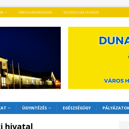
TEK
VÁROSGAZDÁLKODÁS
KÖZSZOLGÁLTATÁSOK
ZAT
ÜGYINTÉZÉS
EGÉSZSÉGÜGY
PÁLYÁZATO
 hivatal