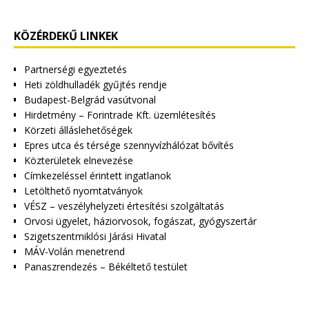
KÖZÉRDEKŰ LINKEK
Partnerségi egyeztetés
Heti zöldhulladék gyűjtés rendje
Budapest-Belgrád vasútvonal
Hirdetmény – Forintrade Kft. üzemlétesítés
Körzeti álláslehetőségek
Epres utca és térsége szennyvízhálózat bővítés
Közterületek elnevezése
Címkezeléssel érintett ingatlanok
Letölthető nyomtatványok
VÉSZ – veszélyhelyzeti értesítési szolgáltatás
Orvosi ügyelet, háziorvosok, fogászat, gyógyszertár
Szigetszentmiklósi Járási Hivatal
MÁV-Volán menetrend
Panaszrendezés – Békéltető testület