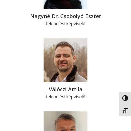
Nagyné Dr. Csobolyó Eszter
települési képviselő
Válóczi Attila
települési képviselő
Nagy 
Betűm