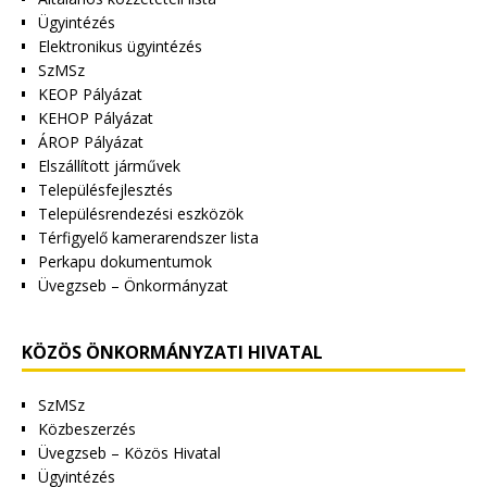
Ügyintézés
Elektronikus ügyintézés
SzMSz
KEOP Pályázat
KEHOP Pályázat
ÁROP Pályázat
Elszállított járművek
Településfejlesztés
Településrendezési eszközök
Térfigyelő kamerarendszer lista
Perkapu dokumentumok
Üvegzseb – Önkormányzat
KÖZÖS ÖNKORMÁNYZATI HIVATAL
SzMSz
Közbeszerzés
Üvegzseb – Közös Hivatal
Ügyintézés