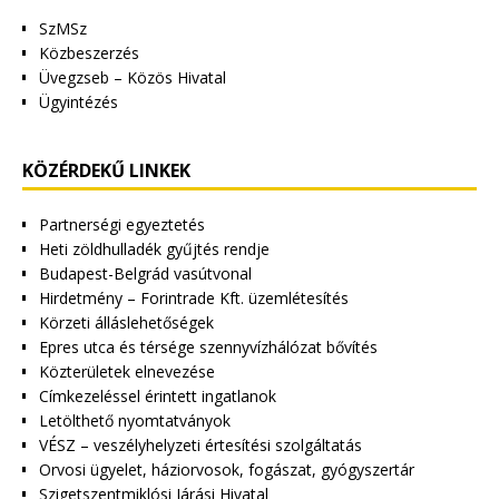
SzMSz
Közbeszerzés
Üvegzseb – Közös Hivatal
Ügyintézés
KÖZÉRDEKŰ LINKEK
Partnerségi egyeztetés
Heti zöldhulladék gyűjtés rendje
Budapest-Belgrád vasútvonal
Hirdetmény – Forintrade Kft. üzemlétesítés
Körzeti álláslehetőségek
Epres utca és térsége szennyvízhálózat bővítés
Közterületek elnevezése
Címkezeléssel érintett ingatlanok
Letölthető nyomtatványok
VÉSZ – veszélyhelyzeti értesítési szolgáltatás
Orvosi ügyelet, háziorvosok, fogászat, gyógyszertár
Szigetszentmiklósi Járási Hivatal