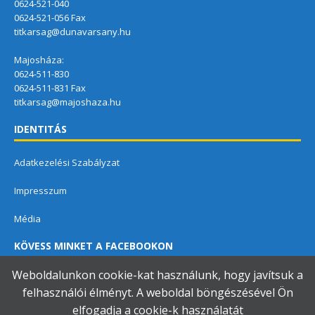
0624-521-040
0624-521-056 Fax
titkarsag@dunavarsany.hu
Majosháza:
0624-511-830
0624-511-831 Fax
titkarsag@majoshaza.hu
IDENTITÁS
Adatkezelési Szabályzat
Impresszum
Média
KÖVESS MINKET A FACEBOOKON
Weboldalunkon cookie-kat használunk, hogy javítsuk a
felhasználói élményt. A weboldal böngészésével Ön
elfogadja a cookie-k használatát