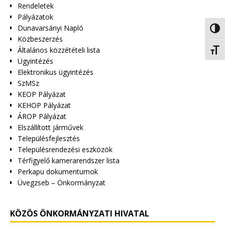
Rendeletek
Pályázatok
Dunavarsányi Napló
Nagy 
Közbeszerzés
Általános közzétételi lista
Betűm
Ügyintézés
Elektronikus ügyintézés
SzMSz
KEOP Pályázat
KEHOP Pályázat
ÁROP Pályázat
Elszállított járművek
Településfejlesztés
Településrendezési eszközök
Térfigyelő kamerarendszer lista
Perkapu dokumentumok
Üvegzseb – Önkormányzat
KÖZÖS ÖNKORMÁNYZATI HIVATAL