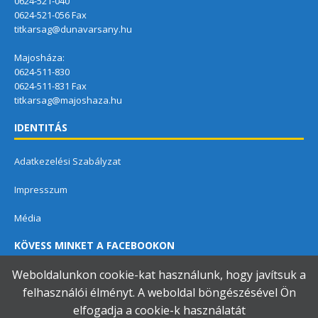
0624-521-040
0624-521-056 Fax
titkarsag@dunavarsany.hu
Majosháza:
0624-511-830
0624-511-831 Fax
titkarsag@majoshaza.hu
IDENTITÁS
Adatkezelési Szabályzat
Impresszum
Média
KÖVESS MINKET A FACEBOOKON
Weboldalunkon cookie-kat használunk, hogy javítsuk a
felhasználói élményt. A weboldal böngészésével Ön
elfogadja a cookie-k használatát