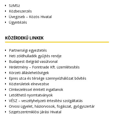
SzMSz
Közbeszerzés
Üvegzseb – Közös Hivatal
Ügyintézés
KÖZÉRDEKŰ LINKEK
Partnerségi egyeztetés
Heti zöldhulladék gyűjtés rendje
Budapest-Belgrád vasútvonal
Hirdetmény – Forintrade Kft. üzemlétesítés
Körzeti álláslehetőségek
Epres utca és térsége szennyvízhálózat bővítés
Közterületek elnevezése
Címkezeléssel érintett ingatlanok
Letölthető nyomtatványok
VÉSZ – veszélyhelyzeti értesítési szolgáltatás
Orvosi ügyelet, háziorvosok, fogászat, gyógyszertár
Szigetszentmiklósi Járási Hivatal