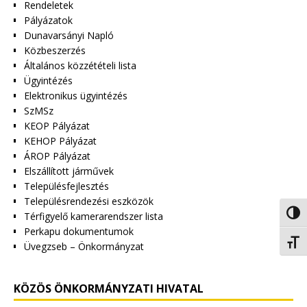
Rendeletek
Pályázatok
Dunavarsányi Napló
Közbeszerzés
Általános közzétételi lista
Ügyintézés
Elektronikus ügyintézés
SzMSz
KEOP Pályázat
KEHOP Pályázat
ÁROP Pályázat
Elszállított járművek
Településfejlesztés
Településrendezési eszközök
Nagy 
Térfigyelő kamerarendszer lista
Perkapu dokumentumok
Betűm
Üvegzseb – Önkormányzat
KÖZÖS ÖNKORMÁNYZATI HIVATAL