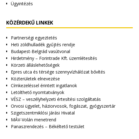
Ügyintézés
KÖZÉRDEKŰ LINKEK
Partnerségi egyeztetés
Heti zöldhulladék gyűjtés rendje
Budapest-Belgrád vasútvonal
Hirdetmény – Forintrade Kft. üzemlétesítés
Körzeti álláslehetőségek
Epres utca és térsége szennyvízhálózat bővítés
Közterületek elnevezése
Címkezeléssel érintett ingatlanok
Letölthető nyomtatványok
VÉSZ – veszélyhelyzeti értesítési szolgáltatás
Orvosi ügyelet, háziorvosok, fogászat, gyógyszertár
Szigetszentmiklósi Járási Hivatal
MÁV-Volán menetrend
Panaszrendezés – Békéltető testület