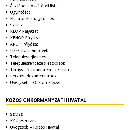
Általános közzétételi lista
Ügyintézés
Elektronikus ügyintézés
SzMSz
KEOP Pályázat
KEHOP Pályázat
ÁROP Pályázat
Elszállított járművek
Településfejlesztés
Településrendezési eszközök
Térfigyelő kamerarendszer lista
Perkapu dokumentumok
Üvegzseb – Önkormányzat
KÖZÖS ÖNKORMÁNYZATI HIVATAL
SzMSz
Közbeszerzés
Üvegzseb – Közös Hivatal