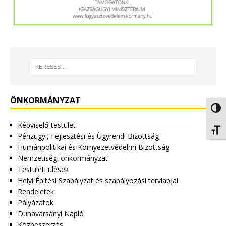
ÖNKORMÁNYZAT
Nagy 
Képviselő-testület
Betűm
Pénzügyi, Fejlesztési és Ügyrendi Bizottság
Humánpolitikai és Környezetvédelmi Bizottság
Nemzetiségi önkormányzat
Testületi ülések
Helyi Építési Szabályzat és szabályozási tervlapjai
Rendeletek
Pályázatok
Dunavarsányi Napló
Közbeszerzés