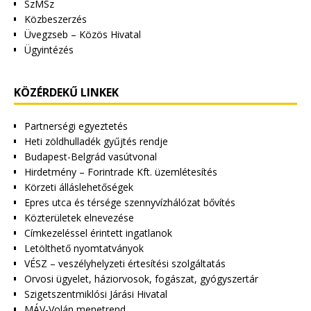
SzMSz
Közbeszerzés
Üvegzseb – Közös Hivatal
Ügyintézés
KÖZÉRDEKŰ LINKEK
Partnerségi egyeztetés
Heti zöldhulladék gyűjtés rendje
Budapest-Belgrád vasútvonal
Hirdetmény – Forintrade Kft. üzemlétesítés
Körzeti álláslehetőségek
Epres utca és térsége szennyvízhálózat bővítés
Közterületek elnevezése
Címkezeléssel érintett ingatlanok
Letölthető nyomtatványok
VÉSZ – veszélyhelyzeti értesítési szolgáltatás
Orvosi ügyelet, háziorvosok, fogászat, gyógyszertár
Szigetszentmiklósi Járási Hivatal
MÁV-Volán menetrend