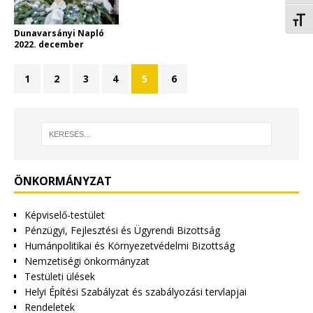
Betűm
Dunavarsányi Napló
2022. december
1
2
3
4
5
6
ÖNKORMÁNYZAT
Képviselő-testület
Pénzügyi, Fejlesztési és Ügyrendi Bizottság
Humánpolitikai és Környezetvédelmi Bizottság
Nemzetiségi önkormányzat
Testületi ülések
Helyi Építési Szabályzat és szabályozási tervlapjai
Rendeletek