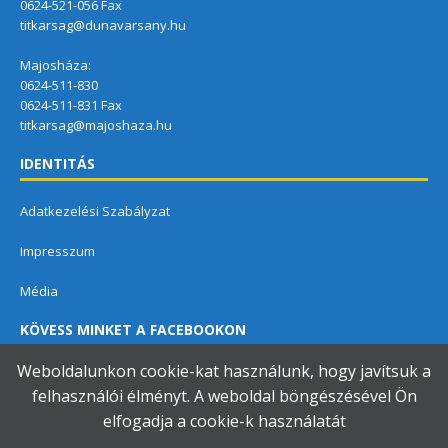
0624-521-056 Fax
titkarsag@dunavarsany.hu
Majosháza:
0624-511-830
0624-511-831 Fax
titkarsag@majoshaza.hu
IDENTITÁS
Adatkezelési Szabályzat
Impresszum
Média
KÖVESS MINKET A FACEBOOKON
Weboldalunkon cookie-kat használunk, hogy javítsuk a
felhasználói élményt. A weboldal böngészésével Ön
elfogadja a cookie-k használatát