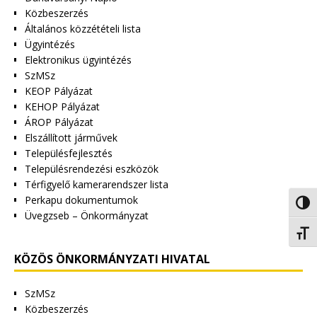
Közbeszerzés
Általános közzétételi lista
Ügyintézés
Elektronikus ügyintézés
SzMSz
KEOP Pályázat
KEHOP Pályázat
ÁROP Pályázat
Elszállított járművek
Településfejlesztés
Településrendezési eszközök
Térfigyelő kamerarendszer lista
Perkapu dokumentumok
Nagy 
Üvegzseb – Önkormányzat
Betűm
KÖZÖS ÖNKORMÁNYZATI HIVATAL
SzMSz
Közbeszerzés