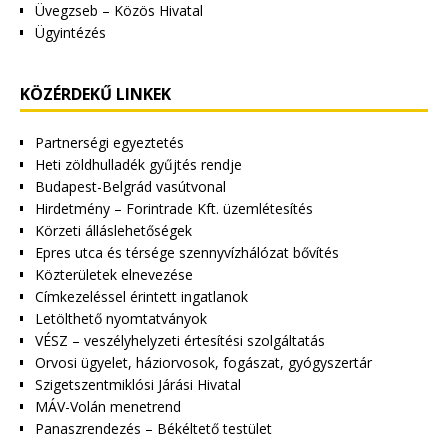
Üvegzseb – Közös Hivatal
Ügyintézés
KÖZÉRDEKŰ LINKEK
Partnerségi egyeztetés
Heti zöldhulladék gyűjtés rendje
Budapest-Belgrád vasútvonal
Hirdetmény – Forintrade Kft. üzemlétesítés
Körzeti álláslehetőségek
Epres utca és térsége szennyvízhálózat bővítés
Közterületek elnevezése
Címkezeléssel érintett ingatlanok
Letölthető nyomtatványok
VÉSZ – veszélyhelyzeti értesítési szolgáltatás
Orvosi ügyelet, háziorvosok, fogászat, gyógyszertár
Szigetszentmiklósi Járási Hivatal
MÁV-Volán menetrend
Panaszrendezés – Békéltető testület