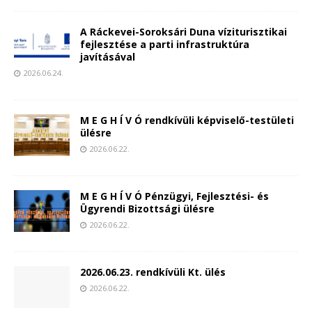
A Ráckevei-Soroksári Duna víziturisztikai
fejlesztése a parti infrastruktúra
javításával
2026.06.24.
M E G H Í V Ó rendkívüli képviselő-testületi
ülésre
2026.06.22.
M E G H Í V Ó Pénzügyi, Fejlesztési- és
Ügyrendi Bizottsági ülésre
2026.06.22.
2026.06.23. rendkívüli Kt. ülés
2026.06.22.