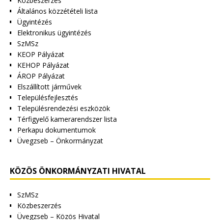
Közbeszerzés
Általános közzétételi lista
Ügyintézés
Elektronikus ügyintézés
SzMSz
KEOP Pályázat
KEHOP Pályázat
ÁROP Pályázat
Elszállított járművek
Településfejlesztés
Településrendezési eszközök
Térfigyelő kamerarendszer lista
Perkapu dokumentumok
Üvegzseb – Önkormányzat
KÖZÖS ÖNKORMÁNYZATI HIVATAL
SzMSz
Közbeszerzés
Üvegzseb – Közös Hivatal