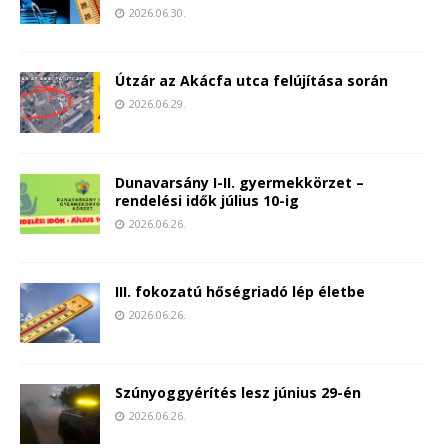
2026.06.30.
Útzár az Akácfa utca felújítása során
2026.06.29.
Dunavarsány I-II. gyermekkörzet –
rendelési idők július 10-ig
2026.06.26.
III. fokozatú hőségriadó lép életbe
2026.06.26.
Szúnyoggyérítés lesz június 29-én
2026.06.26.