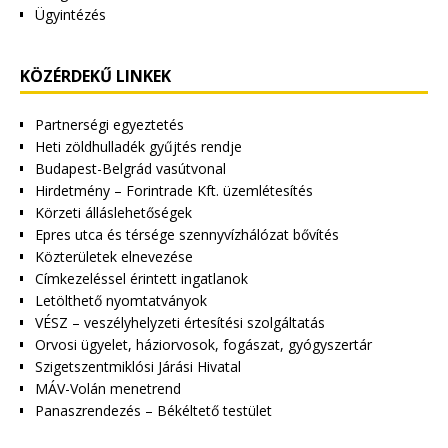
Ügyintézés
KÖZÉRDEKŰ LINKEK
Partnerségi egyeztetés
Heti zöldhulladék gyűjtés rendje
Budapest-Belgrád vasútvonal
Hirdetmény – Forintrade Kft. üzemlétesítés
Körzeti álláslehetőségek
Epres utca és térsége szennyvízhálózat bővítés
Közterületek elnevezése
Címkezeléssel érintett ingatlanok
Letölthető nyomtatványok
VÉSZ – veszélyhelyzeti értesítési szolgáltatás
Orvosi ügyelet, háziorvosok, fogászat, gyógyszertár
Szigetszentmiklósi Járási Hivatal
MÁV-Volán menetrend
Panaszrendezés – Békéltető testület