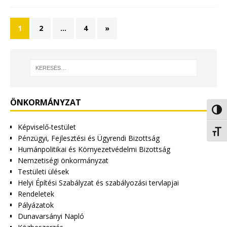
1
2
…
4
»
ÖNKORMÁNYZAT
Nagy 
Képviselő-testület
Betűm
Pénzügyi, Fejlesztési és Ügyrendi Bizottság
Humánpolitikai és Környezetvédelmi Bizottság
Nemzetiségi önkormányzat
Testületi ülések
Helyi Építési Szabályzat és szabályozási tervlapjai
Rendeletek
Pályázatok
Dunavarsányi Napló