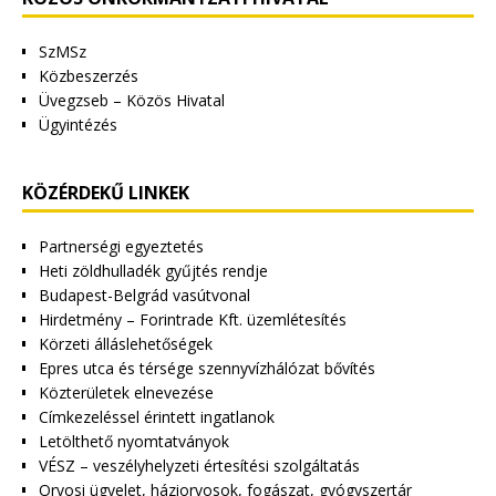
SzMSz
Közbeszerzés
Üvegzseb – Közös Hivatal
Ügyintézés
KÖZÉRDEKŰ LINKEK
Partnerségi egyeztetés
Heti zöldhulladék gyűjtés rendje
Budapest-Belgrád vasútvonal
Hirdetmény – Forintrade Kft. üzemlétesítés
Körzeti álláslehetőségek
Epres utca és térsége szennyvízhálózat bővítés
Közterületek elnevezése
Címkezeléssel érintett ingatlanok
Letölthető nyomtatványok
VÉSZ – veszélyhelyzeti értesítési szolgáltatás
Orvosi ügyelet, háziorvosok, fogászat, gyógyszertár