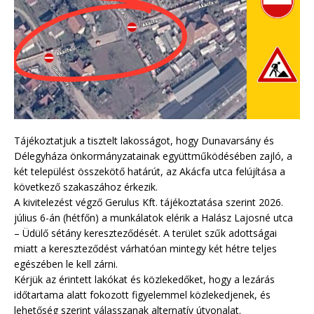
Tájékoztatjuk a tisztelt lakosságot, hogy Dunavarsány és
Délegyháza önkormányzatainak együttműködésében zajló, a
két települést összekötő határút, az Akácfa utca felújítása a
következő szakaszához érkezik.
A kivitelezést végző Gerulus Kft. tájékoztatása szerint 2026.
július 6-án (hétfőn) a munkálatok elérik a Halász Lajosné utca
– Üdülő sétány kereszteződését. A terület szűk adottságai
miatt a kereszteződést várhatóan mintegy két hétre teljes
egészében le kell zárni.
Kérjük az érintett lakókat és közlekedőket, hogy a lezárás
időtartama alatt fokozott figyelemmel közlekedjenek, és
lehetőség szerint válasszanak alternatív útvonalat.