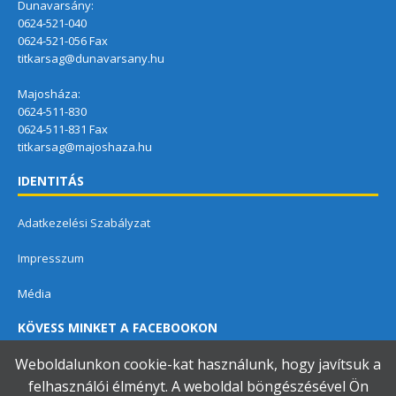
Dunavarsány:
0624-521-040
0624-521-056 Fax
titkarsag@dunavarsany.hu
Majosháza:
0624-511-830
0624-511-831 Fax
titkarsag@majoshaza.hu
IDENTITÁS
Adatkezelési Szabályzat
Impresszum
Média
KÖVESS MINKET A FACEBOOKON
Weboldalunkon cookie-kat használunk, hogy javítsuk a
felhasználói élményt. A weboldal böngészésével Ön