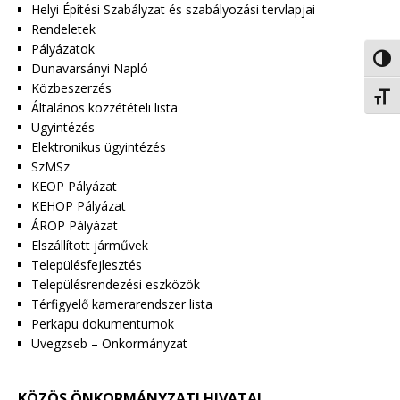
Helyi Építési Szabályzat és szabályozási tervlapjai
Rendeletek
Pályázatok
Nagy 
Dunavarsányi Napló
Közbeszerzés
Betűm
Általános közzétételi lista
Ügyintézés
Elektronikus ügyintézés
SzMSz
KEOP Pályázat
KEHOP Pályázat
ÁROP Pályázat
Elszállított járművek
Településfejlesztés
Településrendezési eszközök
Térfigyelő kamerarendszer lista
Perkapu dokumentumok
Üvegzseb – Önkormányzat
KÖZÖS ÖNKORMÁNYZATI HIVATAL