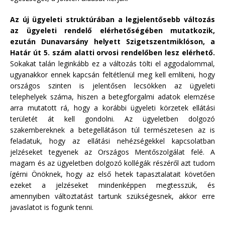
Az új ügyeleti struktúrában a legjelentősebb változás
az ügyeleti rendelő elérhetőségében mutatkozik,
ezután Dunavarsány helyett Szigetszentmiklóson, a
Határ út 5. szám alatti orvosi rendelőben lesz elérhető.
Sokakat talán leginkább ez a változás tölti el aggodalommal,
ugyanakkor ennek kapcsán feltétlenül meg kell említeni, hogy
országos szinten is jelentősen lecsökken az ügyeleti
telephelyek száma, hiszen a betegforgalmi adatok elemzése
arra mutatott rá, hogy a korábbi ügyeleti körzetek ellátási
területét át kell gondolni. Az ügyeletben dolgozó
szakembereknek a betegellátáson túl természetesen az is
feladatuk, hogy az ellátási nehézségekkel kapcsolatban
jelzéseket tegyenek az Országos Mentőszolgálat felé. A
magam és az ügyeletben dolgozó kollégák részéről azt tudom
ígérni Önöknek, hogy az első hetek tapasztalatait követően
ezeket a jelzéseket mindenképpen megtesszük, és
amennyiben változtatást tartunk szükségesnek, akkor erre
javaslatot is fogunk tenni.