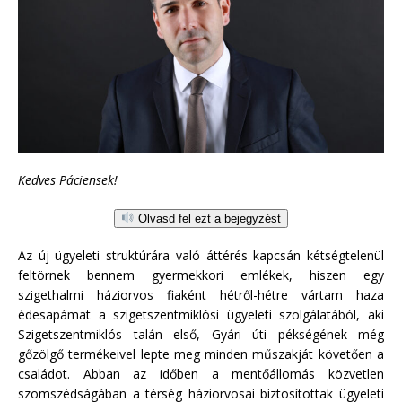
Kedves Páciensek!
Olvasd fel ezt a bejegyzést
Az új ügyeleti struktúrára való áttérés kapcsán kétségtelenül
feltörnek bennem gyermekkori emlékek, hiszen egy
szigethalmi háziorvos fiaként hétről-hétre vártam haza
édesapámat a szigetszentmiklósi ügyeleti szolgálatából, aki
Szigetszentmiklós talán első, Gyári úti pékségének még
gőzölgő termékeivel lepte meg minden műszakját követően a
családot. Abban az időben a mentőállomás közvetlen
szomszédságában a térség háziorvosai biztosítottak ügyeleti