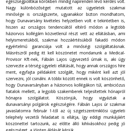
egészségpolitikai körökben mindig napirenden lévő kérdés volt.
Nagy különbözőséget mutatott az ügyeletek szakmai
minősége is országszerte, ugyanakkor bizton mondhatom,
hogy Dunavarsány kivételes helyzetben volt e tekintetben is,
hiszen az országos tendenciától eltérő módon a legtöbb
háziorvos kollégám közvetlenül részt vett az ellátásban, ami
helyismeretükből, szakmai hozzáértésükből fakadó módon
egyértelmű garanciája volt a minőségi szolgáltatásnak.
Másrészről pedig itt kell köszönetet mondanunk a Medical-
Provisor Kft-nek, Fábián Lajos ügyvezető úrnak is, aki úgy
szervezte a térség ügyeleti ellátását, hogy annak országos híre
ment, egyfajta példaként szolgált, hogy miként kell azt jól
szervezni, jól csinálni. A többi között ennek is volt köszönhető,
hogy Dunavarsányban a háziorvos kollégákon túl, ambiciózus
fiatalok mellett, a legjobb szakemberek teljesítettek hónapról
hónapra szolgálatot. Köszönjük, hogy vigyáztak a
dunavarsányi polgárok egészségére. Fábián Lajos úr szakmai
javaslatomra február 1-től az új szigetszentmiklósi ügyeleti
telephely vezetői feladatait is ellátja, így eddigi munkájáért
köszönettel tartozunk, az előtte álló kihívásokhoz pedig jó
egészséget, a Jóisten áldását kérjük.