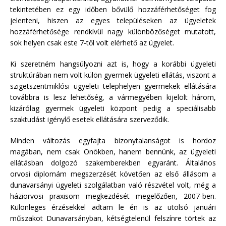
tekintetében ez egy időben bővülő hozzáférhetőséget fog
jelenteni, hiszen az egyes településeken az ügyeletek
hozzáférhetősége rendkívül nagy különbözőséget mutatott,
sok helyen csak este 7-től volt elérhető az ügyelet.
Ki szeretném hangsúlyozni azt is, hogy a korábbi ügyeleti
struktúrában nem volt külön gyermek ügyeleti ellátás, viszont a
szigetszentmiklósi ügyeleti telephelyen gyermekek ellátására
továbbra is lesz lehetőség, a vármegyében kijelölt három,
kizárólag gyermek ügyeleti központ pedig a speciálisabb
szaktudást igénylő esetek ellátására szerveződik.
Minden változás egyfajta bizonytalanságot is hordoz
magában, nem csak Önökben, hanem bennünk, az ügyeleti
ellátásban dolgozó szakemberekben egyaránt. Általános
orvosi diplomám megszerzését követően az első állásom a
dunavarsányi ügyeleti szolgálatban való részvétel volt, még a
háziorvosi praxisom megkezdését megelőzően, 2007-ben.
Különleges érzésekkel adtam le én is az utolsó januári
műszakot Dunavarsányban, kétségtelenül felszínre törtek az