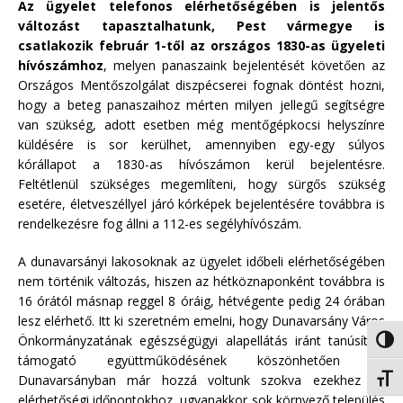
Az ügyelet telefonos elérhetőségében is jelentős
változást tapasztalhatunk, Pest vármegye is
csatlakozik február 1-től az országos 1830-as ügyeleti
hívószámhoz
, melyen panaszaink bejelentését követően az
Országos Mentőszolgálat diszpécserei fognak döntést hozni,
hogy a beteg panaszaihoz mérten milyen jellegű segítségre
van szükség, adott esetben még mentőgépkocsi helyszínre
küldésére is sor kerülhet, amennyiben egy-egy súlyos
kórállapot a 1830-as hívószámon kerül bejelentésre.
Feltétlenül szükséges megemlíteni, hogy sürgős szükség
esetére, életveszéllyel járó kórképek bejelentésére továbbra is
rendelkezésre fog állni a 112-es segélyhívószám.
A dunavarsányi lakosoknak az ügyelet időbeli elérhetőségében
nem történik változás, hiszen az hétköznaponként továbbra is
16 órától másnap reggel 8 óráig, hétvégente pedig 24 órában
lesz elérhető. Itt ki szeretném emelni, hogy Dunavarsány Város
Önkormányzatának egészségügyi alapellátás iránt tanúsított
Nagy 
támogató együttműködésének köszönhetően mi
Dunavarsányban már hozzá voltunk szokva ezekhez az
Betűm
elérhetőségi időpontokhoz, ugyanakkor sok környező település