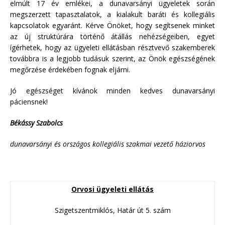
elmúlt 17 év emlékei, a dunavarsányi ügyeletek során
megszerzett tapasztalatok, a kialakult baráti és kollegiális
kapcsolatok egyaránt. Kérve Önöket, hogy segítsenek minket
az új struktúrára történő átállás nehézségeiben, egyet
ígérhetek, hogy az ügyeleti ellátásban résztvevő szakemberek
továbbra is a legjobb tudásuk szerint, az Önök egészségének
megőrzése érdekében fognak eljárni.
Jó egészséget kívánok minden kedves dunavarsányi
páciensnek!
Békássy Szabolcs
dunavarsányi és országos kollegiális szakmai vezető háziorvos
Orvosi ügyeleti ellátás
Szigetszentmiklós, Határ út 5. szám