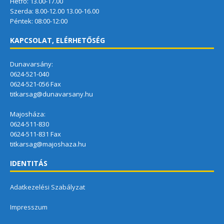
Hétfő: 13.00-17.00
Szerda: 8.00-12.00 13.00-16.00
Péntek: 08:00-12:00
KAPCSOLAT, ELÉRHETŐSÉG
Dunavarsány:
0624-521-040
0624-521-056 Fax
titkarsag@dunavarsany.hu
Majosháza:
0624-511-830
0624-511-831 Fax
titkarsag@majoshaza.hu
IDENTITÁS
Adatkezelési Szabályzat
Impresszum