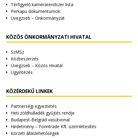
Térfigyelő kamerarendszer lista
Perkapu dokumentumok
Üvegzseb – Önkormányzat
KÖZÖS ÖNKORMÁNYZATI HIVATAL
SzMSz
Közbeszerzés
Üvegzseb – Közös Hivatal
Ügyintézés
KÖZÉRDEKŰ LINKEK
Partnerségi egyeztetés
Heti zöldhulladék gyűjtés rendje
Budapest-Belgrád vasútvonal
Hirdetmény – Forintrade Kft. üzemlétesítés
Körzeti álláslehetőségek