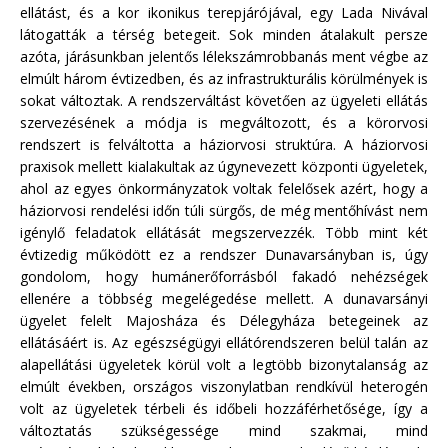
ellátást, és a kor ikonikus terepjárójával, egy Lada Nivával
látogatták a térség betegeit. Sok minden átalakult persze
azóta, járásunkban jelentős lélekszámrobbanás ment végbe az
elmúlt három évtizedben, és az infrastrukturális körülmények is
sokat változtak. A rendszerváltást követően az ügyeleti ellátás
szervezésének a módja is megváltozott, és a körorvosi
rendszert is felváltotta a háziorvosi struktúra. A háziorvosi
praxisok mellett kialakultak az úgynevezett központi ügyeletek,
ahol az egyes önkormányzatok voltak felelősek azért, hogy a
háziorvosi rendelési időn túli sürgős, de még mentőhívást nem
igénylő feladatok ellátását megszervezzék. Több mint két
évtizedig működött ez a rendszer Dunavarsányban is, úgy
gondolom, hogy humánerőforrásból fakadó nehézségek
ellenére a többség megelégedése mellett. A dunavarsányi
ügyelet felelt Majosháza és Délegyháza betegeinek az
ellátásáért is. Az egészségügyi ellátórendszeren belül talán az
alapellátási ügyeletek körül volt a legtöbb bizonytalanság az
elmúlt években, országos viszonylatban rendkívül heterogén
volt az ügyeletek térbeli és időbeli hozzáférhetősége, így a
változtatás szükségessége mind szakmai, mind