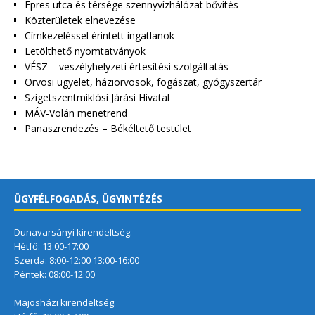
Epres utca és térsége szennyvízhálózat bővítés
Közterületek elnevezése
Címkezeléssel érintett ingatlanok
Letölthető nyomtatványok
VÉSZ – veszélyhelyzeti értesítési szolgáltatás
Orvosi ügyelet, háziorvosok, fogászat, gyógyszertár
Szigetszentmiklósi Járási Hivatal
MÁV-Volán menetrend
Panaszrendezés – Békéltető testület
ÜGYFÉLFOGADÁS, ÜGYINTÉZÉS
Dunavarsányi kirendeltség:
Hétfő: 13:00-17:00
Szerda: 8:00-12:00 13:00-16:00
Péntek: 08:00-12:00
Majosházi kirendeltség: