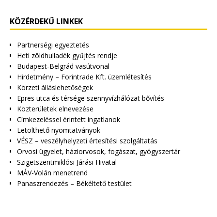
KÖZÉRDEKŰ LINKEK
Partnerségi egyeztetés
Heti zöldhulladék gyűjtés rendje
Budapest-Belgrád vasútvonal
Hirdetmény – Forintrade Kft. üzemlétesítés
Körzeti álláslehetőségek
Epres utca és térsége szennyvízhálózat bővítés
Közterületek elnevezése
Címkezeléssel érintett ingatlanok
Letölthető nyomtatványok
VÉSZ – veszélyhelyzeti értesítési szolgáltatás
Orvosi ügyelet, háziorvosok, fogászat, gyógyszertár
Szigetszentmiklósi Járási Hivatal
MÁV-Volán menetrend
Panaszrendezés – Békéltető testület