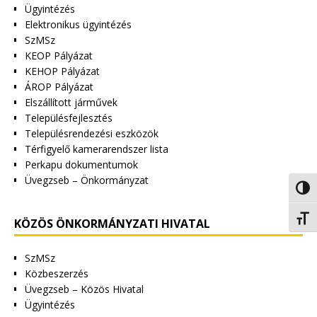
Ügyintézés
Elektronikus ügyintézés
SzMSz
KEOP Pályázat
KEHOP Pályázat
ÁROP Pályázat
Elszállított járművek
Településfejlesztés
Településrendezési eszközök
Térfigyelő kamerarendszer lista
Perkapu dokumentumok
Üvegzseb – Önkormányzat
Nagy 
Betűm
KÖZÖS ÖNKORMÁNYZATI HIVATAL
SzMSz
Közbeszerzés
Üvegzseb – Közös Hivatal
Ügyintézés