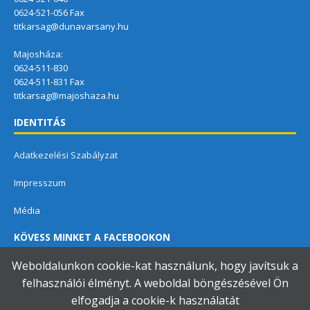
0624-521-056 Fax
titkarsag@dunavarsany.hu
Majosháza:
0624-511-830
0624-511-831 Fax
titkarsag@majoshaza.hu
IDENTITÁS
Adatkezelési Szabályzat
Impresszum
Média
KÖVESS MINKET A FACEBOOKON
Weboldalunkon cookie-kat használunk, hogy javítsuk a
felhasználói élményt. A weboldal böngészésével Ön
elfogadja a cookie-k használatát