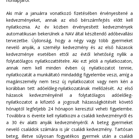
honlapjáról.
Aki már a januárra vonatkozó fizetésében érvényesítené a
kedvezményeket, annak az első bérszámfejtés előtt kell
nyilatkoznia. Az év közben érvényesített kedvezmények
automatikusan bekerülnek a NAV által készítendő adóbevallási
tervezetbe. Újdonság, hogy a négy vagy több gyermeket
nevelő anyák, a személyi kedvezmény és az első házasok
kedvezménye esetében ettől az évtől lehetőség nyílik a
folytatólagos nyilatkozattételre. Aki ezt jelöli a nyilatkozaton,
annak nem kell minden évben új nyilatkozatot tennie,
nyilatkozatát a munkáltató mindaddig figyelembe veszi, amíg a
magánszemély nem tesz új nyilatkozatot vagy nem kéri a
korábban tett adóelőleg-nyilatkozatának mellőzését. Az első
házasok kedvezményénél a folytatólagos adóelőleg-
nyilatkozatot a kifizető a jogosult házasságkötését követő
hónaptól legfeljebb 24 hónapon keresztül veheti figyelembe.
Továbbra is évente kell nyilatkozni a családi kedvezményről és
a 30 év alatti anyák kedvezményéről. A beteg gyermeket
nevelő családok számára is jár családi kedvezmény. Tartósan
beteg, illetve súlyosan fogyatékos gyermek után a családi