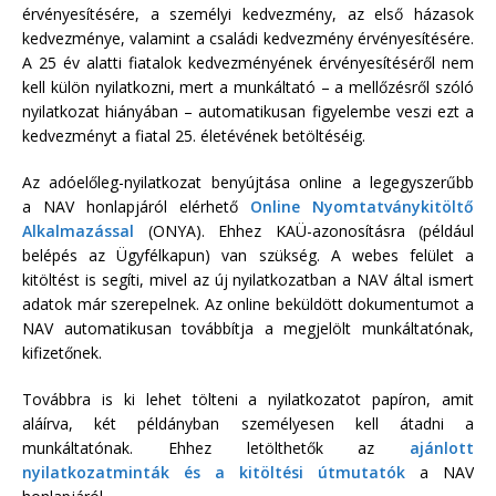
érvényesítésére, a személyi kedvezmény, az első házasok
kedvezménye, valamint a családi kedvezmény érvényesítésére.
A 25 év alatti fiatalok kedvezményének érvényesítéséről nem
kell külön nyilatkozni, mert a munkáltató – a mellőzésről szóló
nyilatkozat hiányában – automatikusan figyelembe veszi ezt a
kedvezményt a fiatal 25. életévének betöltéséig.
Az adóelőleg-nyilatkozat benyújtása online a legegyszerűbb
a NAV honlapjáról elérhető
Online Nyomtatványkitöltő
Alkalmazással
(ONYA). Ehhez KAÜ-azonosításra (például
belépés az Ügyfélkapun) van szükség. A webes felület a
kitöltést is segíti, mivel az új nyilatkozatban a NAV által ismert
adatok már szerepelnek. Az online beküldött dokumentumot a
NAV automatikusan továbbítja a megjelölt munkáltatónak,
kifizetőnek.
Továbbra is ki lehet tölteni a nyilatkozatot papíron, amit
aláírva, két példányban személyesen kell átadni a
munkáltatónak. Ehhez letölthetők az
ajánlott
nyilatkozatminták és a kitöltési útmutatók
a NAV