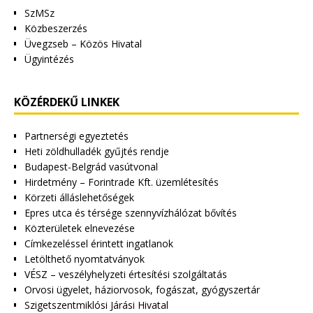
SzMSz
Közbeszerzés
Üvegzseb – Közös Hivatal
Ügyintézés
KÖZÉRDEKŰ LINKEK
Partnerségi egyeztetés
Heti zöldhulladék gyűjtés rendje
Budapest-Belgrád vasútvonal
Hirdetmény – Forintrade Kft. üzemlétesítés
Körzeti álláslehetőségek
Epres utca és térsége szennyvízhálózat bővítés
Közterületek elnevezése
Címkezeléssel érintett ingatlanok
Letölthető nyomtatványok
VÉSZ – veszélyhelyzeti értesítési szolgáltatás
Orvosi ügyelet, háziorvosok, fogászat, gyógyszertár
Szigetszentmiklósi Járási Hivatal