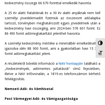
kedvezmény összege 66 670 forinttal emelkedik havonta.
A 25 év alatti fiataloknak és a 30 év alatti anyáknak nem kell
személyi jövedelemadót fizetniük az összevont adóalapba
tartozó, törvényben meghatározott egyes jövedelmeik után a
kedvezmény havi összegéig, ami 2024-ben 576 601 forint. Ez
86 490 forint adómegtakarítást jelenthet havonta.
A személyi kedvezmény mértéke a minimálbér emelkedéséhez
Nagy 
igazodva idén 88 900 forint, ami a gyakorlatban havi 13 335
forint adómegtakarítást jelent.
Betűm
A részletekről bővebb információ a
NAV honlapján
található a
„Kedvezmények, adómentes juttatások” című fejezetben,
illetve a NAV Infóvonalán, a 1819-es telefonszámon kérhető
felvilágosítás.
Nemzeti Adó- és Vámhivatal
Pest Vármegyei Adó- és Vámigazgatósága