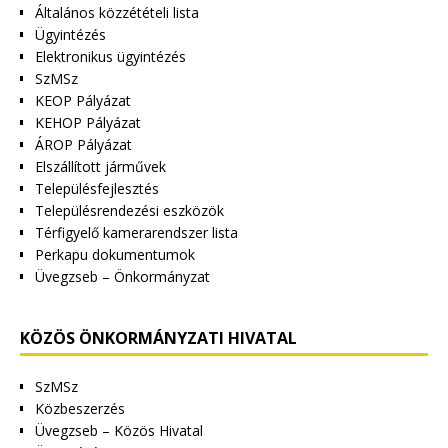
Általános közzétételi lista
Ügyintézés
Elektronikus ügyintézés
SzMSz
KEOP Pályázat
KEHOP Pályázat
ÁROP Pályázat
Elszállított járművek
Településfejlesztés
Településrendezési eszközök
Térfigyelő kamerarendszer lista
Perkapu dokumentumok
Üvegzseb – Önkormányzat
KÖZÖS ÖNKORMÁNYZATI HIVATAL
SzMSz
Közbeszerzés
Üvegzseb – Közös Hivatal