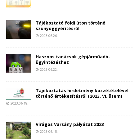
Tájékoztató földi úton történő
szúnyoggyérítésről
2023.06.26.
Hasznos tanácsok gépjárműadó-
ügyintézéshez
2023.06.22.
Tájékoztatás hirdetmény közzétételével
történő értékesítésről (2023. VI. ütem)
2023.06.18.
Virágos Varsány pályázat 2023
2023.06.15.