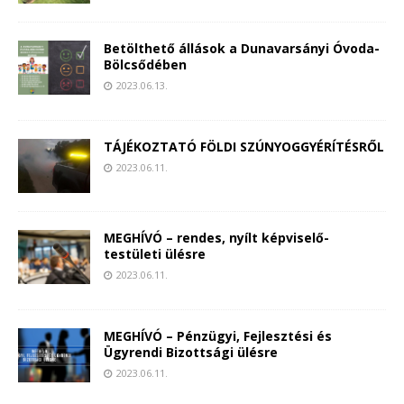
Betölthető állások a Dunavarsányi Óvoda-
Bölcsődében
2023.06.13.
TÁJÉKOZTATÓ FÖLDI SZÚNYOGGYÉRÍTÉSRŐL
2023.06.11.
MEGHÍVÓ – rendes, nyílt képviselő-
testületi ülésre
2023.06.11.
MEGHÍVÓ – Pénzügyi, Fejlesztési és
Ügyrendi Bizottsági ülésre
2023.06.11.