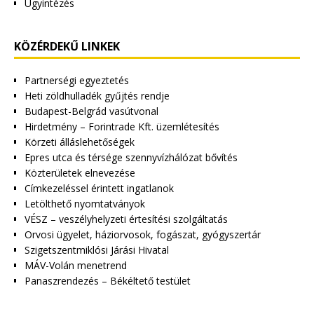
Ügyintézés
KÖZÉRDEKŰ LINKEK
Partnerségi egyeztetés
Heti zöldhulladék gyűjtés rendje
Budapest-Belgrád vasútvonal
Hirdetmény – Forintrade Kft. üzemlétesítés
Körzeti álláslehetőségek
Epres utca és térsége szennyvízhálózat bővítés
Közterületek elnevezése
Címkezeléssel érintett ingatlanok
Letölthető nyomtatványok
VÉSZ – veszélyhelyzeti értesítési szolgáltatás
Orvosi ügyelet, háziorvosok, fogászat, gyógyszertár
Szigetszentmiklósi Járási Hivatal
MÁV-Volán menetrend
Panaszrendezés – Békéltető testület