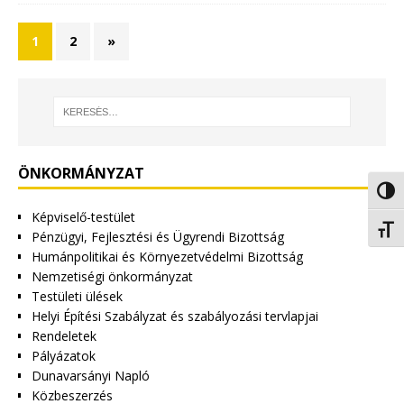
1
2
»
ÖNKORMÁNYZAT
Nagy 
Képviselő-testület
Betűm
Pénzügyi, Fejlesztési és Ügyrendi Bizottság
Humánpolitikai és Környezetvédelmi Bizottság
Nemzetiségi önkormányzat
Testületi ülések
Helyi Építési Szabályzat és szabályozási tervlapjai
Rendeletek
Pályázatok
Dunavarsányi Napló
Közbeszerzés