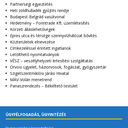
Partnerségi egyeztetés
Heti zöldhulladék gyűjtés rendje
Budapest-Belgrád vasútvonal
Hirdetmény – Forintrade Kft. üzemlétesítés
Körzeti álláslehetőségek
Epres utca és térsége szennyvízhálózat bővítés
Közterületek elnevezése
Címkezeléssel érintett ingatlanok
Letölthető nyomtatványok
VÉSZ – veszélyhelyzeti értesítési szolgáltatás
Orvosi ügyelet, háziorvosok, fogászat, gyógyszertár
Szigetszentmiklósi Járási Hivatal
MÁV-Volán menetrend
Panaszrendezés – Békéltető testület
ÜGYFÉLFOGADÁS, ÜGYINTÉZÉS
Dunavarsányi kirendeltség: