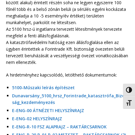
között alakul) érintett részén soha ne legyen egyszerre 100
főnél több és a belső zónán belüli (a sérülés egyéni kockázata
meghaladja a 10 -5 esemény/év értéket) területen
munkahelyet, parkolót ne létesítsen.
Az 5100 hrsz-ú ingatlanra tervezett létesítmények tervezete
megfelel a fenti állásfoglalásnak.
A katasztrófavédelmi hatóság ezen állásfoglalása ellen az
ügyben érintettek a Forintrade Kft. biztonsági övezeten belüli
tervezett beruházását a veszélyességi övezet vonatkozásában
nem ellenezték.
A hirdetményhez kapcsolódó, letölthető dokumentumok:
5100-Műszaki leírás építészet
Nagy 
Dunavarsány_5100_hrsz_Forintrade_katasztrófa_Bizott
ság_kezdeményezés
Betűm
E-ENG-00 ÁTNÉZETI HELYSZÍNRAJZ
E-ENG-02 HELYSZÍNRAJZ
E-ENG-R-10 FSZ ALAPRAJZ – RAKTÁRCSARNOK
E-ENG-R-20 R-01 R-02 METSZET – RAKTÁRCSARNOK (2)