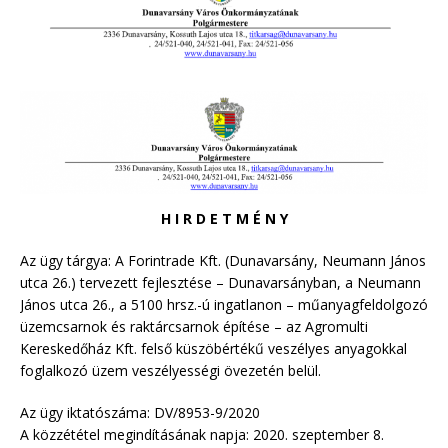
H I R D E T M É N Y
Az ügy tárgya: A Forintrade Kft. (Dunavarsány, Neumann János
utca 26.) tervezett fejlesztése – Dunavarsányban, a Neumann
János utca 26., a 5100 hrsz.-ú ingatlanon – műanyagfeldolgozó
üzemcsarnok és raktárcsarnok építése – az Agromulti
Kereskedőház Kft. felső küszöbértékű veszélyes anyagokkal
foglalkozó üzem veszélyességi övezetén belül.
Az ügy iktatószáma: DV/8953-9/2020
A közzététel megindításának napja: 2020. szeptember 8.