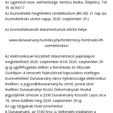
Az ügyintéző neve, elérhetősége: Kertész Beáta, főépítész, Tel:
70 3670017
Az észrevételek megtételére rendelkezésre álló idő: 21 nap (az
észrevételezés utolsó napja: 2020. szeptember 29.)
Az észrevételezendő dokumentumok elérési helye:
www.dunavarsany.hu/index.php/hirdetmeny-forintrade-kft-
uzemletesites/
Az elektronikusan közzétett dokumentáció papíralapon
megtekinthető 2020. szeptember 8-tól 2020. szeptember 29-
ig-ig ügyfélfogadási időben a Beruházási és Műszaki
Osztályon. A tervezett fejlesztéssel kapcsolatos esetleges
észrevételeket Dunavarsány város nyilvánossága elektronikus
levélben, a jegyzo@dunavarsany.hu címre, postai úton
levélben Dunavarsányi Közös Önkormányzati Hivatal
Jegyzőjének címezve a 2336 Dunavarsány Kossuth Lajos utca
18. címre küldheti meg 2020. szeptember 29-ig.
Az ügy tárgyának rövid ismertetése:
A Dunavarsány, az 5100 hrsz.-ú, belterületi ingatlanon a