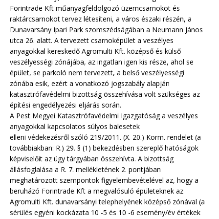
Forintrade Kft műanyagfeldolgozó üzemcsarnokot és
raktárcsarnokot tervez létesíteni, a város északi részén, a
Dunavarsány Ipari Park szomszédságában a Neumann János
utca 26. alatt. A tervezett csarnoképület a veszélyes
anyagokkal kereskedő Agromulti Kft. középső és külső
veszélyességi zónájába, az ingatlan igen kis része, ahol se
épület, se parkoló nem tervezett, a belső veszélyességi
zónába esik, ezért a vonatkozó jogszabály alapján
katasztrófavédelmi bizottság összehívása volt szükséges az
építési engedélyezési eljárás során.
A Pest Megyei Katasztrófavédelmi Igazgatóság a veszélyes
anyagokkal kapcsolatos súlyos balesetek
elleni védekezésről szóló 219/2011. (X. 20.) Korm. rendelet (a
továbbiakban: R.) 29. § (1) bekezdésben szereplő hatóságok
képviselőit az ügy tárgyában összehívta. A bizottság
állásfoglalása a R. 7. mellékletének 2. pontjában
meghatározott szempontok figyelembevételével az, hogy a
beruházó Forintrade Kft a megvalósuló épületeknek az
Agromulti Kft. dunavarsányi telephelyének középső zónával (a
sérülés egyéni kockázata 10 -5 és 10 -6 esemény/év értékek