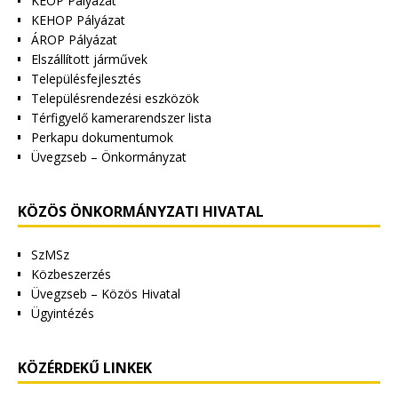
KEOP Pályázat
KEHOP Pályázat
ÁROP Pályázat
Elszállított járművek
Településfejlesztés
Településrendezési eszközök
Térfigyelő kamerarendszer lista
Perkapu dokumentumok
Üvegzseb – Önkormányzat
KÖZÖS ÖNKORMÁNYZATI HIVATAL
SzMSz
Közbeszerzés
Üvegzseb – Közös Hivatal
Ügyintézés
KÖZÉRDEKŰ LINKEK