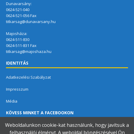
Dunavarsány:
0624-521-040
0624-521-056 Fax
titkarsag@dunavarsany.hu
Majosháza:
0624-511-830
0624-511-831 Fax
titkarsag@majoshaza.hu
IDENTITÁS
Adatkezelési Szabályzat
Impresszum
Média
KÖVESS MINKET A FACEBOOKON
Weboldalunkon cookie-kat használunk, hogy javítsuk a
felhasználói élményt. A weboldal böngészésével Ön