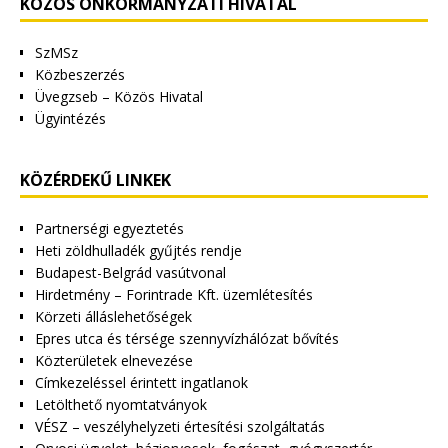
KÖZÖS ÖNKORMÁNYZATI HIVATAL
SzMSz
Közbeszerzés
Üvegzseb – Közös Hivatal
Ügyintézés
KÖZÉRDEKŰ LINKEK
Partnerségi egyeztetés
Heti zöldhulladék gyűjtés rendje
Budapest-Belgrád vasútvonal
Hirdetmény – Forintrade Kft. üzemlétesítés
Körzeti álláslehetőségek
Epres utca és térsége szennyvízhálózat bővítés
Közterületek elnevezése
Címkezeléssel érintett ingatlanok
Letölthető nyomtatványok
VÉSZ – veszélyhelyzeti értesítési szolgáltatás