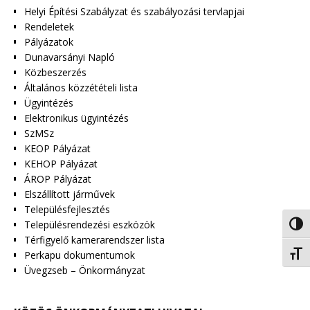
Helyi Építési Szabályzat és szabályozási tervlapjai
Rendeletek
Pályázatok
Dunavarsányi Napló
Közbeszerzés
Általános közzétételi lista
Ügyintézés
Elektronikus ügyintézés
SzMSz
KEOP Pályázat
KEHOP Pályázat
ÁROP Pályázat
Elszállított járművek
Településfejlesztés
Településrendezési eszközök
Nagy 
Térfigyelő kamerarendszer lista
Perkapu dokumentumok
Betűm
Üvegzseb – Önkormányzat