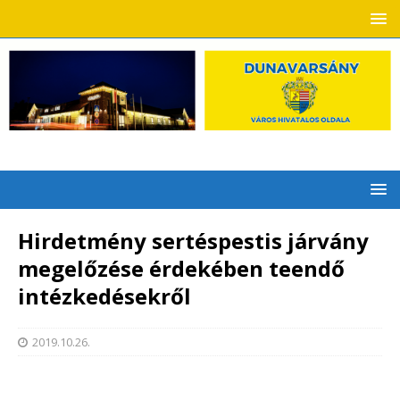
Hirdetmény sertéspestis járvány
megelőzése érdekében teendő
intézkedésekről
2019.10.26.