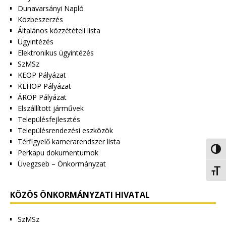
Dunavarsányi Napló
Közbeszerzés
Általános közzétételi lista
Ügyintézés
Elektronikus ügyintézés
SzMSz
KEOP Pályázat
KEHOP Pályázat
ÁROP Pályázat
Elszállított járművek
Településfejlesztés
Településrendezési eszközök
Térfigyelő kamerarendszer lista
Nagy 
Perkapu dokumentumok
Üvegzseb – Önkormányzat
Betűm
KÖZÖS ÖNKORMÁNYZATI HIVATAL
SzMSz