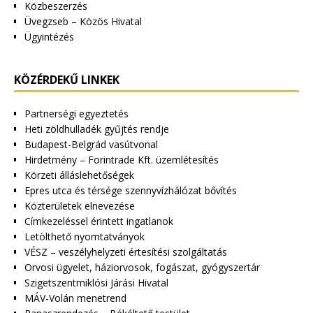
Közbeszerzés
Üvegzseb – Közös Hivatal
Ügyintézés
KÖZÉRDEKŰ LINKEK
Partnerségi egyeztetés
Heti zöldhulladék gyűjtés rendje
Budapest-Belgrád vasútvonal
Hirdetmény – Forintrade Kft. üzemlétesítés
Körzeti álláslehetőségek
Epres utca és térsége szennyvízhálózat bővítés
Közterületek elnevezése
Címkezeléssel érintett ingatlanok
Letölthető nyomtatványok
VÉSZ – veszélyhelyzeti értesítési szolgáltatás
Orvosi ügyelet, háziorvosok, fogászat, gyógyszertár
Szigetszentmiklósi Járási Hivatal
MÁV-Volán menetrend