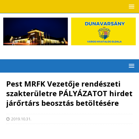
Pest MRFK Vezetője rendészeti
szakterületre PÁLYÁZATOT hirdet
járőrtárs beosztás betöltésére
2019.10.31.