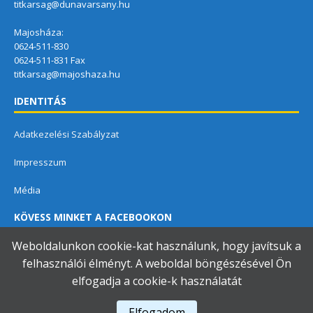
titkarsag@dunavarsany.hu
Majosháza:
0624-511-830
0624-511-831 Fax
titkarsag@majoshaza.hu
IDENTITÁS
Adatkezelési Szabályzat
Impresszum
Média
KÖVESS MINKET A FACEBOOKON
Weboldalunkon cookie-kat használunk, hogy javítsuk a
felhasználói élményt. A weboldal böngészésével Ön
elfogadja a cookie-k használatát
Dunavarsányi Közös Önkormányzati Hivatal
Elfogadom