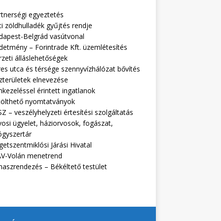
rtnerségi egyeztetés
i zöldhulladék gyűjtés rendje
dapest-Belgrád vasútvonal
detmény – Forintrade Kft. üzemlétesítés
zeti álláslehetőségek
es utca és térsége szennyvízhálózat bővítés
zterületek elnevezése
kezeléssel érintett ingatlanok
tölthető nyomtatványok
Z – veszélyhelyzeti értesítési szolgáltatás
osi ügyelet, háziorvosok, fogászat,
ógyszertár
getszentmiklósi Járási Hivatal
V-Volán menetrend
naszrendezés – Békéltető testület