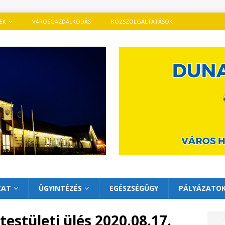
TEK
VÁROSGAZDÁLKODÁS
KÖZSZOLGÁLTATÁSOK
ZAT
ÜGYINTÉZÉS
EGÉSZSÉGÜGY
PÁLYÁZATO
testületi ülés 2020.08.17.