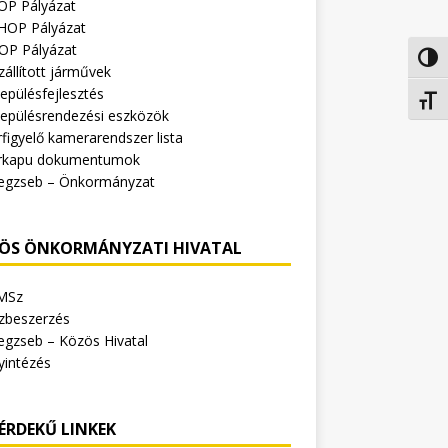
OP Pályázat
HOP Pályázat
OP Pályázat
Nagy 
zállított járművek
epülésfejlesztés
Betűm
lepülésrendezési eszközök
figyelő kamerarendszer lista
rkapu dokumentumok
egzseb – Önkormányzat
ÖS ÖNKORMÁNYZATI HIVATAL
MSz
zbeszerzés
egzseb – Közös Hivatal
yintézés
ÉRDEKŰ LINKEK