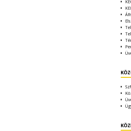
KE
KE
ÁR
Els
Tel
Te
Tér
Pe
Üv
KÖZ
Sz
Kö
Üv
Üg
KÖZ