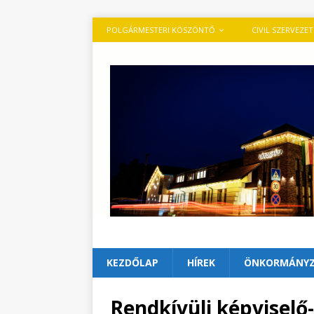
POLGÁRMESTERI KÖSZÖNTŐ
CIVIL SZERVEZE
KEZDŐLAP
HÍREK
ÖNKORMÁNY
Rendkívüli képviselő-