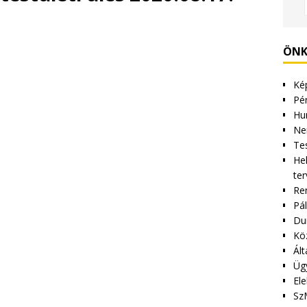
ÖNK
Kép
Pén
Hu
Ne
Tes
Hel
ter
Re
Pá
Du
Kö
Ált
Üg
Ele
Sz