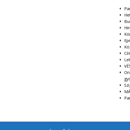
Pa
Het
Bu
Hir
Kör
Epr
Kö
Cím
Le
VÉS
Orv
gy
Szi
MÁ
Pa