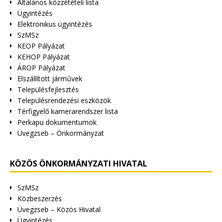
Általános közzétételi lista
Ügyintézés
Elektronikus ügyintézés
SzMSz
KEOP Pályázat
KEHOP Pályázat
ÁROP Pályázat
Elszállított járművek
Településfejlesztés
Településrendezési eszközök
Térfigyelő kamerarendszer lista
Perkapu dokumentumok
Üvegzseb – Önkormányzat
KÖZÖS ÖNKORMÁNYZATI HIVATAL
SzMSz
Közbeszerzés
Üvegzseb – Közös Hivatal
Ügyintézés