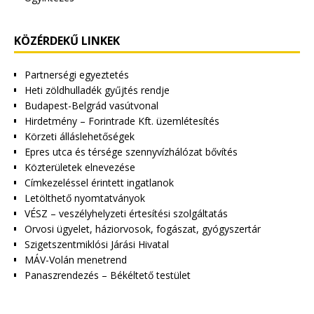
KÖZÉRDEKŰ LINKEK
Partnerségi egyeztetés
Heti zöldhulladék gyűjtés rendje
Budapest-Belgrád vasútvonal
Hirdetmény – Forintrade Kft. üzemlétesítés
Körzeti álláslehetőségek
Epres utca és térsége szennyvízhálózat bővítés
Közterületek elnevezése
Címkezeléssel érintett ingatlanok
Letölthető nyomtatványok
VÉSZ – veszélyhelyzeti értesítési szolgáltatás
Orvosi ügyelet, háziorvosok, fogászat, gyógyszertár
Szigetszentmiklósi Járási Hivatal
MÁV-Volán menetrend
Panaszrendezés – Békéltető testület