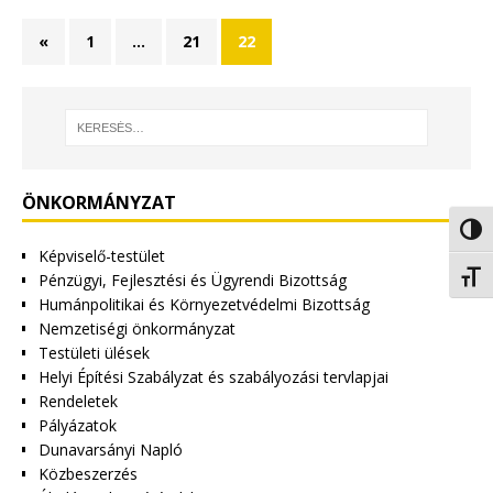
«
1
…
21
22
ÖNKORMÁNYZAT
Nagy 
Képviselő-testület
Betűm
Pénzügyi, Fejlesztési és Ügyrendi Bizottság
Humánpolitikai és Környezetvédelmi Bizottság
Nemzetiségi önkormányzat
Testületi ülések
Helyi Építési Szabályzat és szabályozási tervlapjai
Rendeletek
Pályázatok
Dunavarsányi Napló
Közbeszerzés