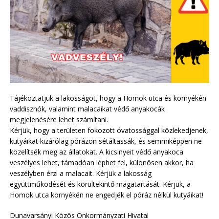
Tájékoztatjuk a lakosságot, hogy a Homok utca és környékén
vaddisznók, valamint malacaikat védő anyakocák
megjelenésére lehet számítani.
Kérjük, hogy a területen fokozott óvatossággal közlekedjenek,
kutyáikat kizárólag pórázon sétáltassák, és semmiképpen ne
közelítsék meg az állatokat. A kicsinyeit védő anyakoca
veszélyes lehet, támadóan léphet fel, különösen akkor, ha
veszélyben érzi a malacait. Kérjük a lakosság
együttműködését és körültekintő magatartását. Kérjük, a
Homok utca környékén ne engedjék el póráz nélkül kutyáikat!
Dunavarsányi Közös Önkormányzati Hivatal