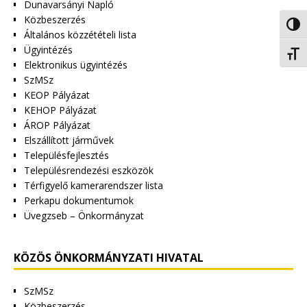
Dunavarsányi Napló
Közbeszerzés
Nagy 
Általános közzétételi lista
Ügyintézés
Betűm
Elektronikus ügyintézés
SzMSz
KEOP Pályázat
KEHOP Pályázat
ÁROP Pályázat
Elszállított járművek
Településfejlesztés
Településrendezési eszközök
Térfigyelő kamerarendszer lista
Perkapu dokumentumok
Üvegzseb – Önkormányzat
KÖZÖS ÖNKORMÁNYZATI HIVATAL
SzMSz
Közbeszerzés