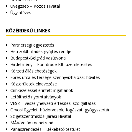
Üvegzseb – Közös Hivatal
Ügyintézés
KÖZÉRDEKŰ LINKEK
Partnerségi egyeztetés
Heti zöldhulladék gyűjtés rendje
Budapest-Belgrád vasútvonal
Hirdetmény – Forintrade Kft. üzemlétesítés
Körzeti álláslehetőségek
Epres utca és térsége szennyvízhálózat bővítés
Közterületek elnevezése
Címkezeléssel érintett ingatlanok
Letölthető nyomtatványok
VÉSZ – veszélyhelyzeti értesítési szolgáltatás
Orvosi ügyelet, háziorvosok, fogászat, gyógyszertár
Szigetszentmiklósi Járási Hivatal
MÁV-Volán menetrend
Panaszrendezés – Békéltető testület