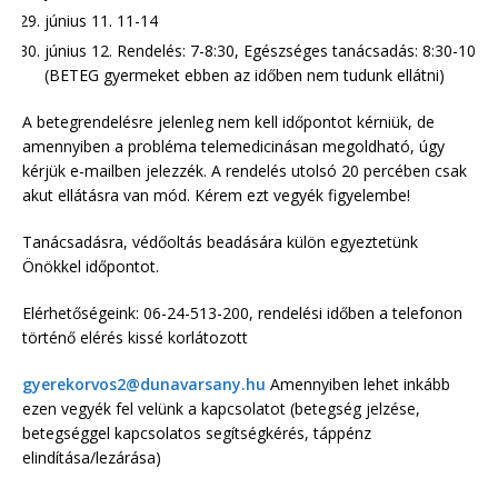
június 11. 11-14
június 12. Rendelés: 7-8:30, Egészséges tanácsadás: 8:30-10
(BETEG gyermeket ebben az időben nem tudunk ellátni)
A betegrendelésre jelenleg nem kell időpontot kérniük, de
amennyiben a probléma telemedicinásan megoldható, úgy
kérjük e-mailben jelezzék. A rendelés utolsó 20 percében csak
akut ellátásra van mód. Kérem ezt vegyék figyelembe!
Tanácsadásra, védőoltás beadására külön egyeztetünk
Önökkel időpontot.
Elérhetőségeink: 06-24-513-200, rendelési időben a telefonon
történő elérés kissé korlátozott
gyerekorvos2@dunavarsany.hu
Amennyiben lehet inkább
ezen vegyék fel velünk a kapcsolatot (betegség jelzése,
betegséggel kapcsolatos segítségkérés, táppénz
elindítása/lezárása)