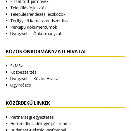
Elszállított járművek
Településfejlesztés
Településrendezési eszközök
Térfigyelő kamerarendszer lista
Perkapu dokumentumok
Üvegzseb – Önkormányzat
KÖZÖS ÖNKORMÁNYZATI HIVATAL
SzMSz
Közbeszerzés
Üvegzseb – Közös Hivatal
Ügyintézés
KÖZÉRDEKŰ LINKEK
Partnerségi egyeztetés
Heti zöldhulladék gyűjtés rendje
Budapest-Belgrád vasútvonal