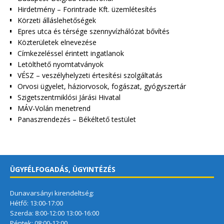
Hirdetmény – Forintrade Kft. üzemlétesítés
Körzeti álláslehetőségek
Epres utca és térsége szennyvízhálózat bővítés
Közterületek elnevezése
Címkezeléssel érintett ingatlanok
Letölthető nyomtatványok
VÉSZ – veszélyhelyzeti értesítési szolgáltatás
Orvosi ügyelet, háziorvosok, fogászat, gyógyszertár
Szigetszentmiklósi Járási Hivatal
MÁV-Volán menetrend
Panaszrendezés – Békéltető testület
ÜGYFÉLFOGADÁS, ÜGYINTÉZÉS
Dunavarsányi kirendeltség:
Hétfő: 13:00-17:00
Szerda: 8:00-12:00 13:00-16:00
Péntek: 08:00-12:00