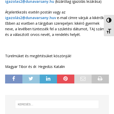
igazolas2@dunavarsany.hu
(kizárólag igazolás lezárása)
Átjelentkezés esetén postán vagy az
igazolás2@dunavarsany.huv
e-mail címre várjuk a kikérőket.
Nagy 
Ebben az esetben a tárgyban szerepeljen: kikérő gyermek
neve, a levélben tüntessék fel a születési dátumot, TAJ számot
Betűm
és a választott orvos nevét, a rendelés helyét.
Türelmüket és megértésüket köszönjük!
Magyar Tibor és dr. Hegedüs Katalin