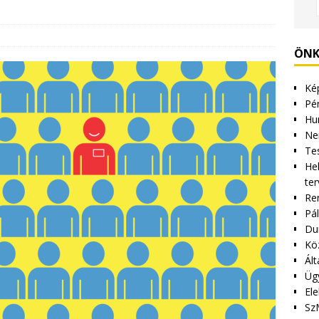
ÖNK
Kép
Pén
Hu
Ne
Tes
Hel
ter
Re
Pá
Du
Kö
Ált
Üg
Ele
Sz