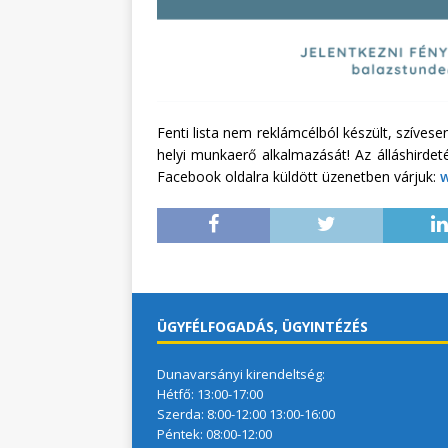
Fenti lista nem reklámcélból készült, szíves
helyi munkaerő alkalmazását! Az álláshirde
Facebook oldalra küldött üzenetben várjuk:
ÜGYFÉLFOGADÁS, ÜGYINTÉZÉS
Dunavarsányi kirendeltség:
Hétfő: 13:00-17:00
Szerda: 8:00-12:00 13:00-16:00
Péntek: 08:00-12:00