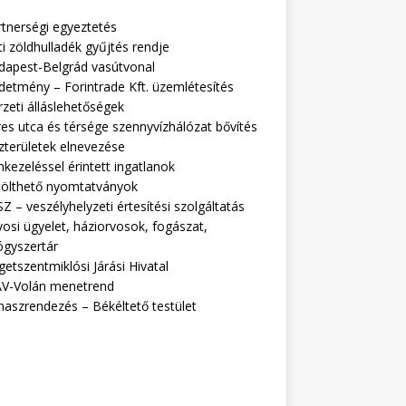
rtnerségi egyeztetés
i zöldhulladék gyűjtés rendje
dapest-Belgrád vasútvonal
detmény – Forintrade Kft. üzemlétesítés
zeti álláslehetőségek
es utca és térsége szennyvízhálózat bővítés
zterületek elnevezése
kezeléssel érintett ingatlanok
tölthető nyomtatványok
Z – veszélyhelyzeti értesítési szolgáltatás
osi ügyelet, háziorvosok, fogászat,
ógyszertár
getszentmiklósi Járási Hivatal
V-Volán menetrend
naszrendezés – Békéltető testület