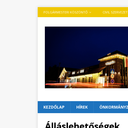
POLGÁRMESTERI KÖSZÖNTŐ
CIVIL SZERVEZE
KEZDŐLAP
HÍREK
ÖNKORMÁNY
Álláslehetőségek