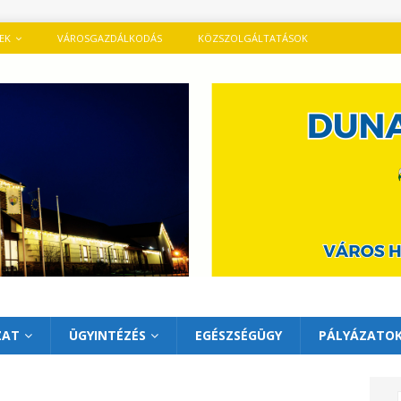
TEK
VÁROSGAZDÁLKODÁS
KÖZSZOLGÁLTATÁSOK
ZAT
ÜGYINTÉZÉS
EGÉSZSÉGÜGY
PÁLYÁZATO