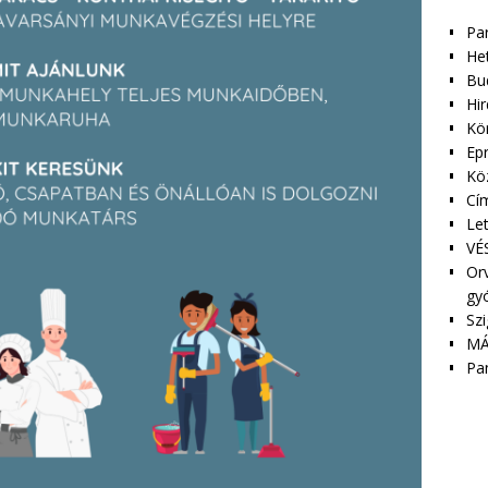
Pa
Het
Bu
Hir
Kör
Epr
Kö
Cím
Le
VÉS
Orv
gy
Szi
MÁ
Pa