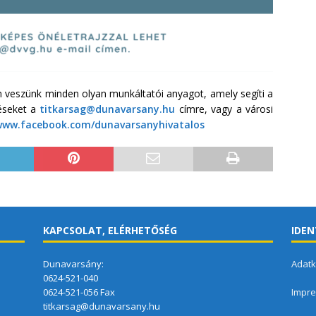
en veszünk minden olyan munkáltatói anyagot, amely segíti a
téseket a
titkarsag@dunavarsany.hu
címre, vagy a városi
www.facebook.com/dunavarsanyhivatalos
KAPCSOLAT, ELÉRHETŐSÉG
IDEN
Dunavarsány:
Adatk
0624-521-040
0624-521-056 Fax
Impr
titkarsag@dunavarsany.hu