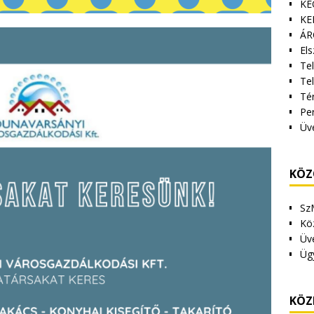
KE
KE
ÁR
Els
Tel
Te
Tér
Pe
Üv
KÖZ
Sz
Kö
Üv
Üg
KÖZ