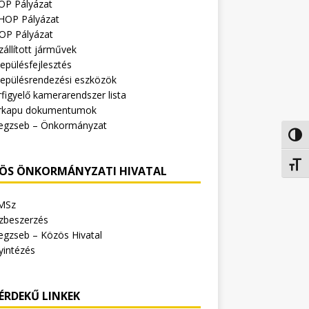
OP Pályázat
HOP Pályázat
OP Pályázat
zállított járművek
epülésfejlesztés
lepülésrendezési eszközök
figyelő kamerarendszer lista
rkapu dokumentumok
egzseb – Önkormányzat
Nagy 
Betűm
ÖS ÖNKORMÁNYZATI HIVATAL
MSz
zbeszerzés
egzseb – Közös Hivatal
yintézés
ÉRDEKŰ LINKEK