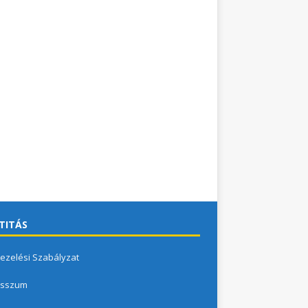
TITÁS
ezelési Szabályzat
esszum