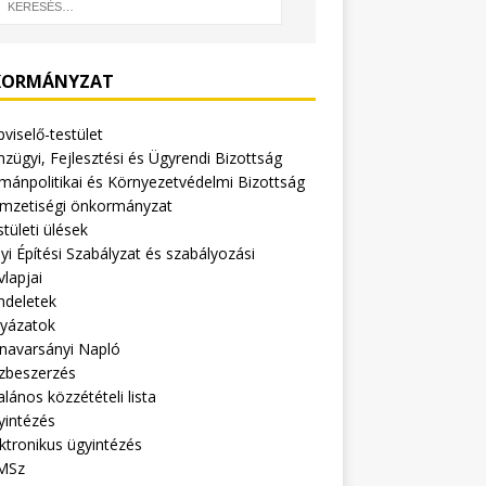
ORMÁNYZAT
viselő-testület
zügyi, Fejlesztési és Ügyrendi Bizottság
mánpolitikai és Környezetvédelmi Bizottság
mzetiségi önkormányzat
tületi ülések
yi Építési Szabályzat és szabályozási
vlapjai
ndeletek
lyázatok
navarsányi Napló
zbeszerzés
alános közzétételi lista
yintézés
ktronikus ügyintézés
MSz