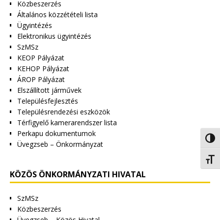
Közbeszerzés
Általános közzétételi lista
Ügyintézés
Elektronikus ügyintézés
SzMSz
KEOP Pályázat
KEHOP Pályázat
ÁROP Pályázat
Elszállított járművek
Településfejlesztés
Településrendezési eszközök
Térfigyelő kamerarendszer lista
Perkapu dokumentumok
Nagy 
Üvegzseb – Önkormányzat
Betűm
KÖZÖS ÖNKORMÁNYZATI HIVATAL
SzMSz
Közbeszerzés
Üvegzseb – Közös Hivatal