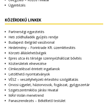
Ügyintézés
KÖZÉRDEKŰ LINKEK
Partnerségi egyeztetés
Heti zöldhulladék gyűjtés rendje
Budapest-Belgrád vasútvonal
Hirdetmény – Forintrade Kft. üzemlétesítés
Körzeti álláslehetőségek
Epres utca és térsége szennyvízhálózat bővítés
Közterületek elnevezése
Címkezeléssel érintett ingatlanok
Letölthető nyomtatványok
VÉSZ – veszélyhelyzeti értesítési szolgáltatás
Orvosi ügyelet, háziorvosok, fogászat, gyógyszertár
Szigetszentmiklósi Járási Hivatal
MÁV-Volán menetrend
Panaszrendezés – Békéltető testület