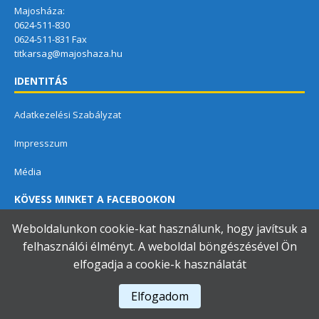
Majosháza:
0624-511-830
0624-511-831 Fax
titkarsag@majoshaza.hu
IDENTITÁS
Adatkezelési Szabályzat
Impresszum
Média
KÖVESS MINKET A FACEBOOKON
Weboldalunkon cookie-kat használunk, hogy javítsuk a
felhasználói élményt. A weboldal böngészésével Ön
elfogadja a cookie-k használatát
Dunavarsányi Közös Önkormányzati Hivatal
Elfogadom
A használja a
Accessibility Checker
-t weboldalunk akadálymentességének figyelésére.