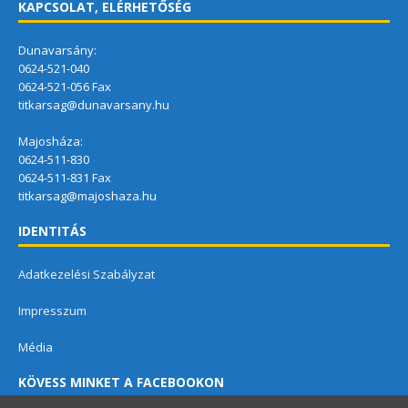
KAPCSOLAT, ELÉRHETŐSÉG
Dunavarsány:
0624-521-040
0624-521-056 Fax
titkarsag@dunavarsany.hu
Majosháza:
0624-511-830
0624-511-831 Fax
titkarsag@majoshaza.hu
IDENTITÁS
Adatkezelési Szabályzat
Impresszum
Média
KÖVESS MINKET A FACEBOOKON