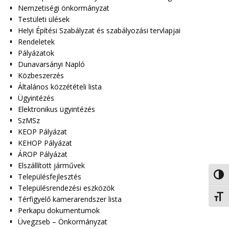
Nemzetiségi önkormányzat
Testületi ülések
Helyi Építési Szabályzat és szabályozási tervlapjai
Rendeletek
Pályázatok
Dunavarsányi Napló
Közbeszerzés
Általános közzétételi lista
Ügyintézés
Elektronikus ügyintézés
SzMSz
KEOP Pályázat
KEHOP Pályázat
ÁROP Pályázat
Elszállított járművek
Nagy 
Településfejlesztés
Településrendezési eszközök
Betűm
Térfigyelő kamerarendszer lista
Perkapu dokumentumok
Üvegzseb – Önkormányzat