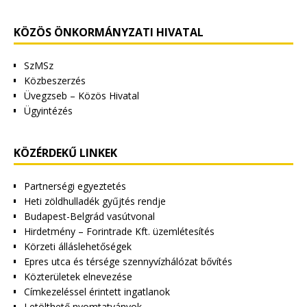
KÖZÖS ÖNKORMÁNYZATI HIVATAL
SzMSz
Közbeszerzés
Üvegzseb – Közös Hivatal
Ügyintézés
KÖZÉRDEKŰ LINKEK
Partnerségi egyeztetés
Heti zöldhulladék gyűjtés rendje
Budapest-Belgrád vasútvonal
Hirdetmény – Forintrade Kft. üzemlétesítés
Körzeti álláslehetőségek
Epres utca és térsége szennyvízhálózat bővítés
Közterületek elnevezése
Címkezeléssel érintett ingatlanok
Letölthető nyomtatványok