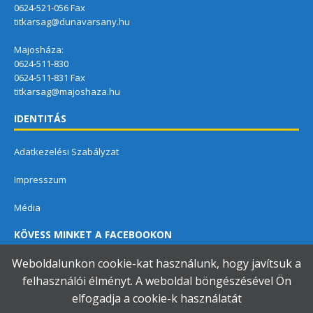
0624-521-056 Fax
titkarsag@dunavarsany.hu
Majosháza:
0624-511-830
0624-511-831 Fax
titkarsag@majoshaza.hu
IDENTITÁS
Adatkezelési Szabályzat
Impresszum
Média
KÖVESS MINKET A FACEBOOKON
Weboldalunkon cookie-kat használunk, hogy javítsuk a
felhasználói élményt. A weboldal böngészésével Ön
elfogadja a cookie-k használatát