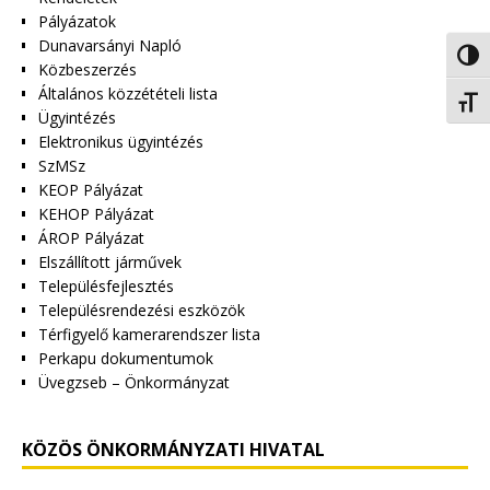
Pályázatok
Dunavarsányi Napló
Nagy 
Közbeszerzés
Általános közzétételi lista
Betűm
Ügyintézés
Elektronikus ügyintézés
SzMSz
KEOP Pályázat
KEHOP Pályázat
ÁROP Pályázat
Elszállított járművek
Településfejlesztés
Településrendezési eszközök
Térfigyelő kamerarendszer lista
Perkapu dokumentumok
Üvegzseb – Önkormányzat
KÖZÖS ÖNKORMÁNYZATI HIVATAL