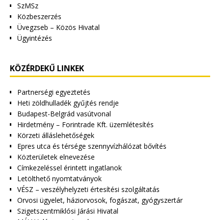
SzMSz
Közbeszerzés
Üvegzseb – Közös Hivatal
Ügyintézés
KÖZÉRDEKŰ LINKEK
Partnerségi egyeztetés
Heti zöldhulladék gyűjtés rendje
Budapest-Belgrád vasútvonal
Hirdetmény – Forintrade Kft. üzemlétesítés
Körzeti álláslehetőségek
Epres utca és térsége szennyvízhálózat bővítés
Közterületek elnevezése
Címkezeléssel érintett ingatlanok
Letölthető nyomtatványok
VÉSZ – veszélyhelyzeti értesítési szolgáltatás
Orvosi ügyelet, háziorvosok, fogászat, gyógyszertár
Szigetszentmiklósi Járási Hivatal