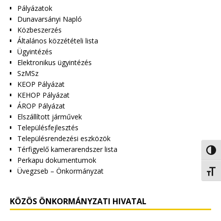
Pályázatok
Dunavarsányi Napló
Közbeszerzés
Általános közzétételi lista
Ügyintézés
Elektronikus ügyintézés
SzMSz
KEOP Pályázat
KEHOP Pályázat
ÁROP Pályázat
Elszállított járművek
Településfejlesztés
Településrendezési eszközök
Térfigyelő kamerarendszer lista
Nagy 
Perkapu dokumentumok
Üvegzseb – Önkormányzat
Betűm
KÖZÖS ÖNKORMÁNYZATI HIVATAL