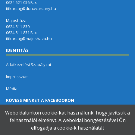
0624-521-056 Fax
titkarsag@dunavarsany.hu
Majosháza:
0624-511-830
0624-511-831 Fax
titkarsag@majoshaza.hu
IDENTITÁS
Adatkezelési Szabályzat
Impresszum
Média
KÖVESS MINKET A FACEBOOKON
Weboldalunkon cookie-kat használunk, hogy javítsuk a
felhasználói élményt. A weboldal böngészésével Ön
elfogadja a cookie-k használatát