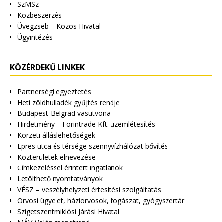
SzMSz
Közbeszerzés
Üvegzseb – Közös Hivatal
Ügyintézés
KÖZÉRDEKŰ LINKEK
Partnerségi egyeztetés
Heti zöldhulladék gyűjtés rendje
Budapest-Belgrád vasútvonal
Hirdetmény – Forintrade Kft. üzemlétesítés
Körzeti álláslehetőségek
Epres utca és térsége szennyvízhálózat bővítés
Közterületek elnevezése
Címkezeléssel érintett ingatlanok
Letölthető nyomtatványok
VÉSZ – veszélyhelyzeti értesítési szolgáltatás
Orvosi ügyelet, háziorvosok, fogászat, gyógyszertár
Szigetszentmiklósi Járási Hivatal