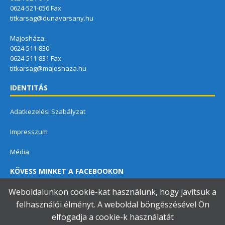
0624-521-056 Fax
titkarsag@dunavarsany.hu
Majosháza:
0624-511-830
0624-511-831 Fax
titkarsag@majoshaza.hu
IDENTITÁS
Adatkezelési Szabályzat
Impresszum
Média
KÖVESS MINKET A FACEBOOKON
Weboldalunkon cookie-kat használunk, hogy javítsuk a
felhasználói élményt. A weboldal böngészésével Ön
elfogadja a cookie-k használatát