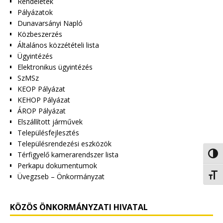
Rendeletek
Pályázatok
Dunavarsányi Napló
Közbeszerzés
Általános közzétételi lista
Ügyintézés
Elektronikus ügyintézés
SzMSz
KEOP Pályázat
KEHOP Pályázat
ÁROP Pályázat
Elszállított járművek
Településfejlesztés
Településrendezési eszközök
Térfigyelő kamerarendszer lista
Nagy 
Perkapu dokumentumok
Betűm
Üvegzseb – Önkormányzat
KÖZÖS ÖNKORMÁNYZATI HIVATAL