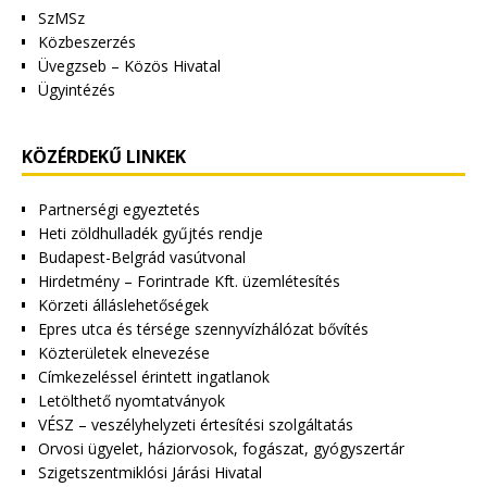
SzMSz
Közbeszerzés
Üvegzseb – Közös Hivatal
Ügyintézés
KÖZÉRDEKŰ LINKEK
Partnerségi egyeztetés
Heti zöldhulladék gyűjtés rendje
Budapest-Belgrád vasútvonal
Hirdetmény – Forintrade Kft. üzemlétesítés
Körzeti álláslehetőségek
Epres utca és térsége szennyvízhálózat bővítés
Közterületek elnevezése
Címkezeléssel érintett ingatlanok
Letölthető nyomtatványok
VÉSZ – veszélyhelyzeti értesítési szolgáltatás
Orvosi ügyelet, háziorvosok, fogászat, gyógyszertár
Szigetszentmiklósi Járási Hivatal