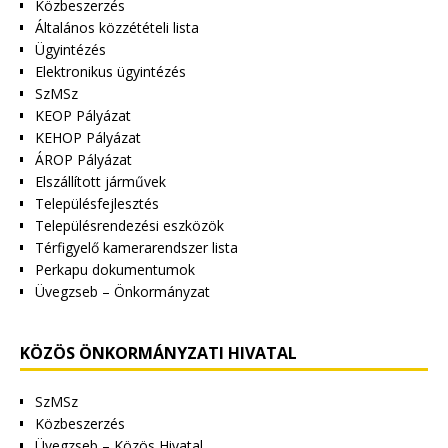
Közbeszerzés
Általános közzétételi lista
Ügyintézés
Elektronikus ügyintézés
SzMSz
KEOP Pályázat
KEHOP Pályázat
ÁROP Pályázat
Elszállított járművek
Településfejlesztés
Településrendezési eszközök
Térfigyelő kamerarendszer lista
Perkapu dokumentumok
Üvegzseb – Önkormányzat
KÖZÖS ÖNKORMÁNYZATI HIVATAL
SzMSz
Közbeszerzés
Üvegzseb – Közös Hivatal