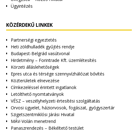
Ügyintézés
KÖZÉRDEKŰ LINKEK
Partnerségi egyeztetés
Heti zöldhulladék gyűjtés rendje
Budapest-Belgrád vasútvonal
Hirdetmény – Forintrade Kft. üzemlétesítés
Körzeti álláslehetőségek
Epres utca és térsége szennyvízhálózat bővítés
Közterületek elnevezése
Címkezeléssel érintett ingatlanok
Letölthető nyomtatványok
VÉSZ – veszélyhelyzeti értesítési szolgáltatás
Orvosi ügyelet, háziorvosok, fogászat, gyógyszertár
Szigetszentmiklósi Járási Hivatal
MÁV-Volán menetrend
Panaszrendezés – Békéltető testület