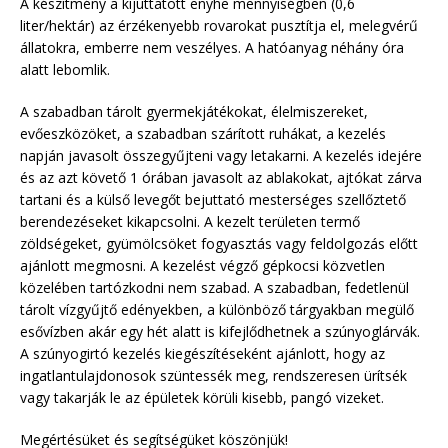
A készítmény a kijuttatott enyhe mennyiségben (0,6
liter/hektár) az érzékenyebb rovarokat pusztítja el, melegvérű
állatokra, emberre nem veszélyes. A hatóanyag néhány óra
alatt lebomlik.
A szabadban tárolt gyermekjátékokat, élelmiszereket,
evőeszközöket, a szabadban szárított ruhákat, a kezelés
napján javasolt összegyűjteni vagy letakarni. A kezelés idejére
és az azt követő 1 órában javasolt az ablakokat, ajtókat zárva
tartani és a külső levegőt bejuttató mesterséges szellőztető
berendezéseket kikapcsolni. A kezelt területen termő
zöldségeket, gyümölcsöket fogyasztás vagy feldolgozás előtt
ajánlott megmosni. A kezelést végző gépkocsi közvetlen
közelében tartózkodni nem szabad. A szabadban, fedetlenül
tárolt vízgyűjtő edényekben, a különböző tárgyakban megülő
esővízben akár egy hét alatt is kifejlődhetnek a szúnyoglárvák.
A szúnyogirtó kezelés kiegészítéseként ajánlott, hogy az
ingatlantulajdonosok szüntessék meg, rendszeresen ürítsék
vagy takarják le az épületek körüli kisebb, pangó vizeket.
Megértésüket és segítségüket köszönjük!