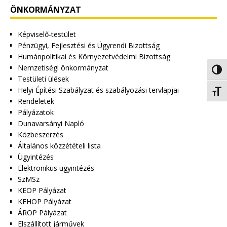
ÖNKORMÁNYZAT
Képviselő-testület
Pénzügyi, Fejlesztési és Ügyrendi Bizottság
Humánpolitikai és Környezetvédelmi Bizottság
Nemzetiségi önkormányzat
Nagy 
Testületi ülések
Helyi Építési Szabályzat és szabályozási tervlapjai
Betűm
Rendeletek
Pályázatok
Dunavarsányi Napló
Közbeszerzés
Általános közzétételi lista
Ügyintézés
Elektronikus ügyintézés
SzMSz
KEOP Pályázat
KEHOP Pályázat
ÁROP Pályázat
Elszállított járművek