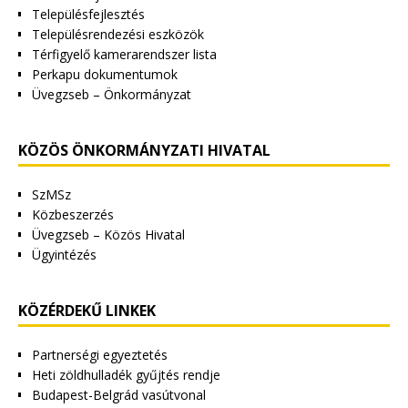
Településfejlesztés
Településrendezési eszközök
Térfigyelő kamerarendszer lista
Perkapu dokumentumok
Üvegzseb – Önkormányzat
KÖZÖS ÖNKORMÁNYZATI HIVATAL
SzMSz
Közbeszerzés
Üvegzseb – Közös Hivatal
Ügyintézés
KÖZÉRDEKŰ LINKEK
Partnerségi egyeztetés
Heti zöldhulladék gyűjtés rendje
Budapest-Belgrád vasútvonal