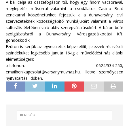
A bál célja az összefogáson túl, hogy egy finom vacsorával,
meglepetés műsorral valamint a csodálatos Casino Beat
zenekarral köszönetünket fejezzük ki a dunavarsányi civil
szervezeteknek közösségépítő munkájukért valamint a város
kulturális életében való aktív szerepvállalásukért. A bálon büfé
szolgáltatásról a Dunavarsányi Városgazdálkodási Kft.
gondoskodik.
Ezúton is kérjük az egyesületek képviselőit, jelezzék részvételi
szándékukat legkésőbb január 16-ig a művelődési ház alábbi
elérhetőségein:
telefonon: 0624/534-250,
emailben:kapcsolat@varsanymuvhaz.hu, illetve személyesen
nyitvatartási időben.