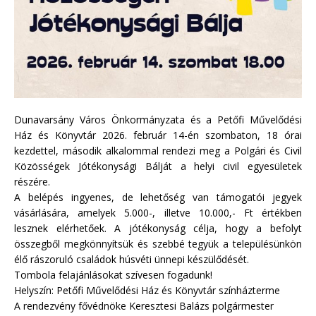
Dunavarsány Város Önkormányzata és a Petőfi Művelődési
Ház és Könyvtár 2026. február 14-én szombaton, 18 órai
kezdettel, második alkalommal rendezi meg a Polgári és Civil
Közösségek Jótékonysági Bálját a helyi civil egyesületek
részére.
A belépés ingyenes, de lehetőség van támogatói jegyek
vásárlására, amelyek 5.000-, illetve 10.000,- Ft értékben
lesznek elérhetőek. A jótékonyság célja, hogy a befolyt
összegből megkönnyítsük és szebbé tegyük a településünkön
élő rászoruló családok húsvéti ünnepi készülődését.
Tombola felajánlásokat szívesen fogadunk!
Helyszín: Petőfi Művelődési Ház és Könyvtár színházterme
A rendezvény fővédnöke Keresztesi Balázs polgármester