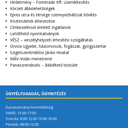
Hirdetmény – Forintrade Kft. üzemlétesítés
Körzeti álláslehetőségek
Epres utca és térsége szennyvízhálózat bővítés
Közterületek elnevezése
Címkezeléssel érintett ingatlanok
Letölthető nyomtatványok
VÉSZ – veszélyhelyzeti értesítési szolgáltatás
Orvosi ügyelet, háziorvosok, fogászat, gyógyszertár
Szigetszentmiklósi Járási Hivatal
MÁV-Volán menetrend
Panaszrendezés – Békéltető testület
ÜGYFÉLFOGADÁS, ÜGYINTÉZÉS
Dunavarsányi kirendeltség:
Hétfő: 13:00-17:00
Szerda: 8:00-12:00 13:00-16:00
Péntek: 08:00-12:00