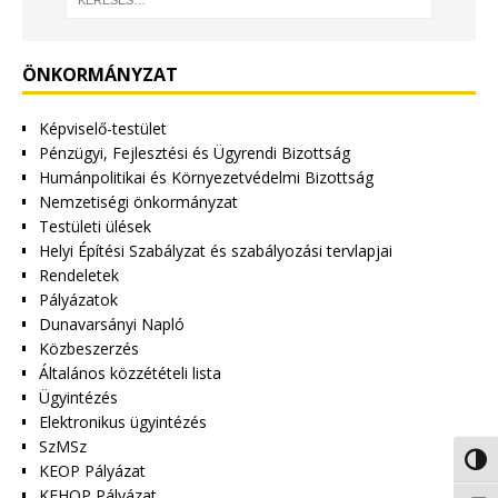
ÖNKORMÁNYZAT
Képviselő-testület
Pénzügyi, Fejlesztési és Ügyrendi Bizottság
Humánpolitikai és Környezetvédelmi Bizottság
Nemzetiségi önkormányzat
Testületi ülések
Helyi Építési Szabályzat és szabályozási tervlapjai
Rendeletek
Pályázatok
Dunavarsányi Napló
Közbeszerzés
Általános közzétételi lista
Ügyintézés
Elektronikus ügyintézés
SzMSz
Nagy 
KEOP Pályázat
KEHOP Pályázat