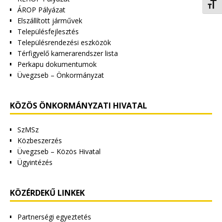
Betűm
ÁROP Pályázat
Elszállított járművek
Településfejlesztés
Településrendezési eszközök
Térfigyelő kamerarendszer lista
Perkapu dokumentumok
Üvegzseb – Önkormányzat
KÖZÖS ÖNKORMÁNYZATI HIVATAL
SzMSz
Közbeszerzés
Üvegzseb – Közös Hivatal
Ügyintézés
KÖZÉRDEKŰ LINKEK
Partnerségi egyeztetés