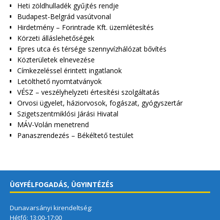
Heti zöldhulladék gyűjtés rendje
Budapest-Belgrád vasútvonal
Hirdetmény – Forintrade Kft. üzemlétesítés
Körzeti álláslehetőségek
Epres utca és térsége szennyvízhálózat bővítés
Közterületek elnevezése
Címkezeléssel érintett ingatlanok
Letölthető nyomtatványok
VÉSZ – veszélyhelyzeti értesítési szolgáltatás
Orvosi ügyelet, háziorvosok, fogászat, gyógyszertár
Szigetszentmiklósi Járási Hivatal
MÁV-Volán menetrend
Panaszrendezés – Békéltető testület
ÜGYFÉLFOGADÁS, ÜGYINTÉZÉS
Dunavarsányi kirendeltség:
Hétfő: 13:00-17:00