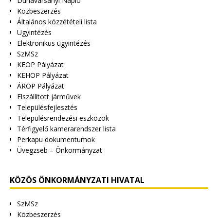
Dunavarsányi Napló
Közbeszerzés
Általános közzétételi lista
Ügyintézés
Elektronikus ügyintézés
SzMSz
KEOP Pályázat
KEHOP Pályázat
ÁROP Pályázat
Elszállított járművek
Településfejlesztés
Településrendezési eszközök
Térfigyelő kamerarendszer lista
Perkapu dokumentumok
Üvegzseb – Önkormányzat
KÖZÖS ÖNKORMÁNYZATI HIVATAL
SzMSz
Közbeszerzés