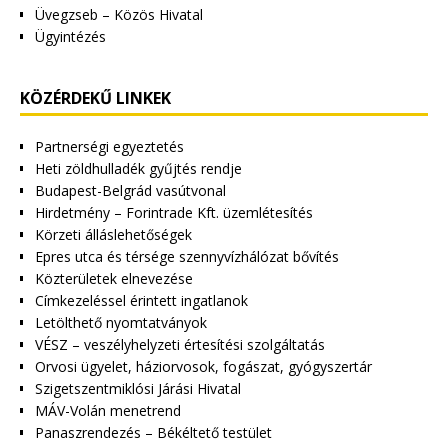
Üvegzseb – Közös Hivatal
Ügyintézés
KÖZÉRDEKŰ LINKEK
Partnerségi egyeztetés
Heti zöldhulladék gyűjtés rendje
Budapest-Belgrád vasútvonal
Hirdetmény – Forintrade Kft. üzemlétesítés
Körzeti álláslehetőségek
Epres utca és térsége szennyvízhálózat bővítés
Közterületek elnevezése
Címkezeléssel érintett ingatlanok
Letölthető nyomtatványok
VÉSZ – veszélyhelyzeti értesítési szolgáltatás
Orvosi ügyelet, háziorvosok, fogászat, gyógyszertár
Szigetszentmiklósi Járási Hivatal
MÁV-Volán menetrend
Panaszrendezés – Békéltető testület