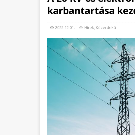
karbantartása kez
2025.12.01.
Hírek
,
Közérdekű