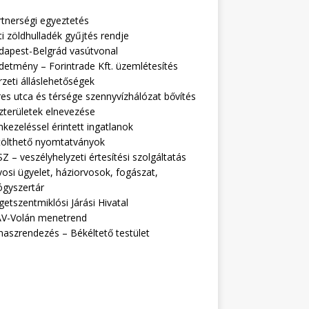
rtnerségi egyeztetés
i zöldhulladék gyűjtés rendje
dapest-Belgrád vasútvonal
detmény – Forintrade Kft. üzemlétesítés
zeti álláslehetőségek
es utca és térsége szennyvízhálózat bővítés
zterületek elnevezése
kezeléssel érintett ingatlanok
tölthető nyomtatványok
Z – veszélyhelyzeti értesítési szolgáltatás
osi ügyelet, háziorvosok, fogászat,
ógyszertár
getszentmiklósi Járási Hivatal
V-Volán menetrend
naszrendezés – Békéltető testület