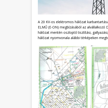
A 20 KV-os elektromos hálózat karbantartás
ELMŰ (E-ON) megbízásából az alvállalkozó D
hálózat mentén oszloptő tisztítási, gallyazási
hálózat nyomvonala alábbi térképeken megtekin