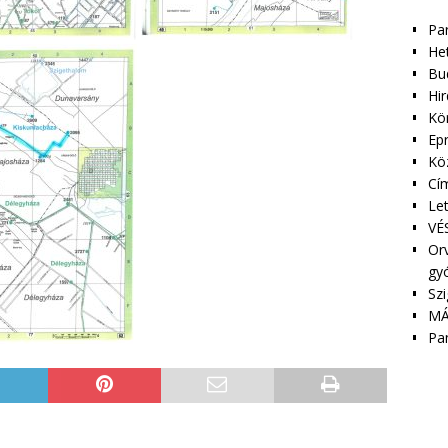
Pa
Het
Bu
Hir
Kör
Epr
Kö
Cím
Le
VÉS
Orv
gy
Szi
MÁ
Pa