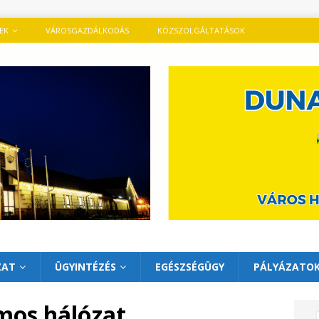
TEK
VÁROSGAZDÁLKODÁS
KÖZSZOLGÁLTATÁSOK
ZAT
ÜGYINTÉZÉS
EGÉSZSÉGÜGY
PÁLYÁZATO
mos hálózat