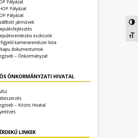
OP Pályázat
HOP Pályázat
OP Pályázat
zállított járművek
Nagy 
epülésfejlesztés
lepülésrendezési eszközök
Betűm
figyelő kamerarendszer lista
rkapu dokumentumok
egzseb – Önkormányzat
ÖS ÖNKORMÁNYZATI HIVATAL
MSz
zbeszerzés
egzseb – Közös Hivatal
yintézés
ÉRDEKŰ LINKEK