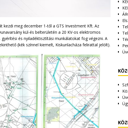
KE
KE
ÁR
Els
át kezdi meg december 1-től a GTS Investment Kft. Az
Tel
unavarsány kül-és belterületén a 20 KV-os elektromos
Te
, gyérítési és nyiladéktisztítási munkálatokat fog végezni. A
Tér
thető (kék színnel kiemelt, Kiskunlacháza felirattal jelölt).
Pe
Üv
KÖZ
Sz
Kö
Üv
Üg
KÖZ