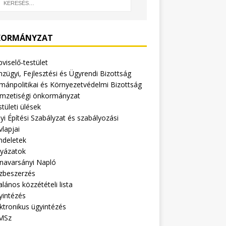
ORMÁNYZAT
viselő-testület
zügyi, Fejlesztési és Ügyrendi Bizottság
mánpolitikai és Környezetvédelmi Bizottság
mzetiségi önkormányzat
tületi ülések
yi Építési Szabályzat és szabályozási
vlapjai
ndeletek
lyázatok
navarsányi Napló
zbeszerzés
alános közzétételi lista
yintézés
ktronikus ügyintézés
MSz