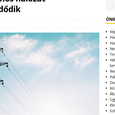
dődik
ÖNK
Kép
Pén
Hu
Ne
Tes
Hel
ter
Re
Pá
Du
Kö
Ált
Üg
Ele
Sz