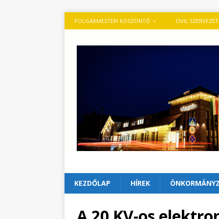
POLGÁRMESTERI KÖSZÖNTŐ
CIVIL SZERVEZE
KEZDŐLAP
HÍREK
ÖNKORMÁNY
A 20 KV-os elektro