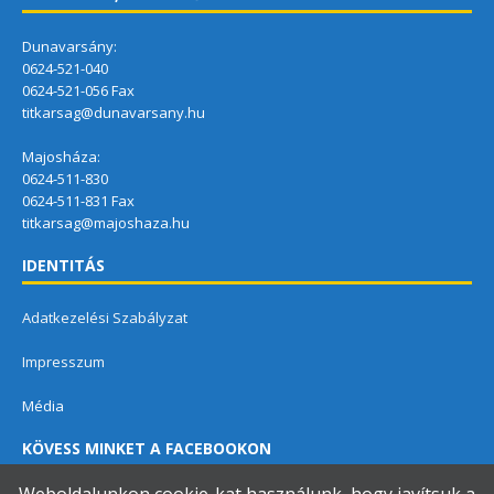
Dunavarsány:
0624-521-040
0624-521-056 Fax
titkarsag@dunavarsany.hu
Majosháza:
0624-511-830
0624-511-831 Fax
titkarsag@majoshaza.hu
IDENTITÁS
Adatkezelési Szabályzat
Impresszum
Média
KÖVESS MINKET A FACEBOOKON