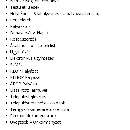
Nemzetiségi önkormányzat
Testületi ülések
Helyi Építési Szabályzat és szabályozási tervlapjai
Rendeletek
Pályázatok
Dunavarsányi Napló
Közbeszerzés
Általános közzétételi lista
Ügyintézés
Elektronikus ügyintézés
SzMSz
KEOP Pályázat
KEHOP Pályázat
ÁROP Pályázat
Elszállított járművek
Településfejlesztés
Településrendezési eszközök
Térfigyelő kamerarendszer lista
Perkapu dokumentumok
Üvegzseb – Önkormányzat