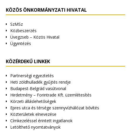
KÖZÖS ÖNKORMÁNYZATI HIVATAL
SzMSz
Közbeszerzés
Üvegzseb – Közös Hivatal
Ügyintézés
KÖZÉRDEKŰ LINKEK
Partnerségi egyeztetés
Heti zöldhulladék gyűjtés rendje
Budapest-Belgrád vasútvonal
Hirdetmény – Forintrade Kft. üzemlétesítés
Körzeti álláslehetőségek
Epres utca és térsége szennyvízhálózat bővítés
Közterületek elnevezése
Címkezeléssel érintett ingatlanok
Letölthető nyomtatványok