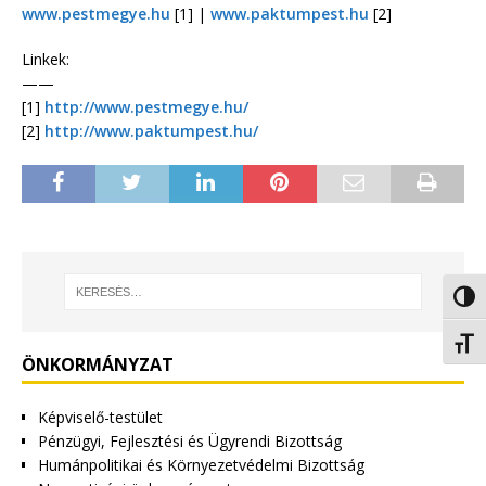
www.pestmegye.hu
[1] |
www.paktumpest.hu
[2]
Linkek:
——
[1]
http://www.pestmegye.hu/
[2]
http://www.paktumpest.hu/
Nagy 
Betűm
ÖNKORMÁNYZAT
Képviselő-testület
Pénzügyi, Fejlesztési és Ügyrendi Bizottság
Humánpolitikai és Környezetvédelmi Bizottság