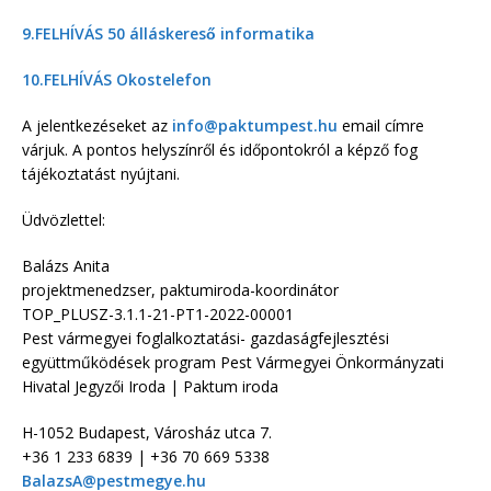
9.FELHÍVÁS 50 álláskereső informatika
10.FELHÍVÁS Okostelefon
A jelentkezéseket az
info@paktumpest.hu
email címre
várjuk. A pontos helyszínről és időpontokról a képző fog
tájékoztatást nyújtani.
Üdvözlettel:
Balázs Anita
projektmenedzser, paktumiroda-koordinátor
TOP_PLUSZ-3.1.1-21-PT1-2022-00
001
Pest vármegyei foglalkoztatási- gazdaságfejlesztési
együttműködések program Pest Vármegyei Önkormányzati
Hivatal Jegyzői Iroda | Paktum iroda
H-1052 Budapest, Városház utca 7.
+36 1 233 6839 | +36 70 669 5338
BalazsA@pestmegye.hu