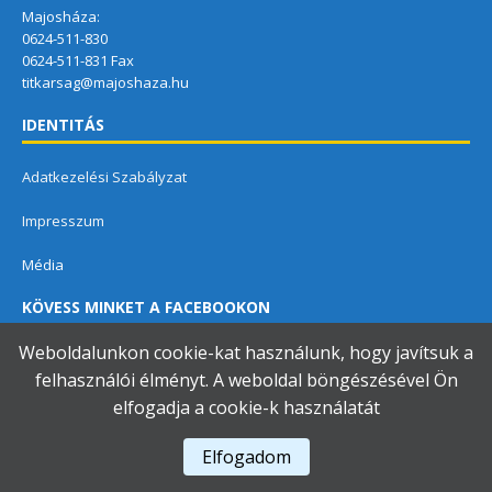
Majosháza:
0624-511-830
0624-511-831 Fax
titkarsag@majoshaza.hu
IDENTITÁS
Adatkezelési Szabályzat
Impresszum
Média
KÖVESS MINKET A FACEBOOKON
Weboldalunkon cookie-kat használunk, hogy javítsuk a
felhasználói élményt. A weboldal böngészésével Ön
elfogadja a cookie-k használatát
Dunavarsányi Közös Önkormányzati Hivatal
Elfogadom
A használja a
Accessibility Checker
-t weboldalunk akadálymentességének figyelésére.