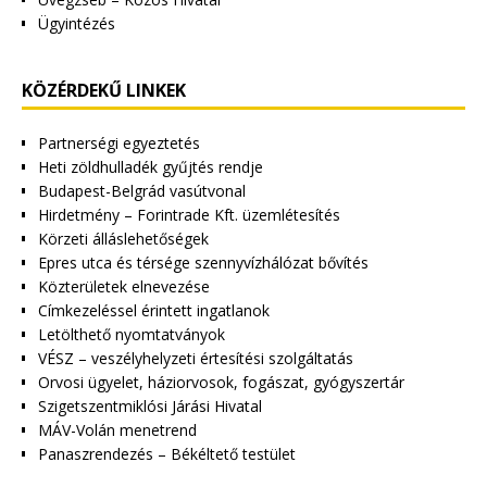
Ügyintézés
KÖZÉRDEKŰ LINKEK
Partnerségi egyeztetés
Heti zöldhulladék gyűjtés rendje
Budapest-Belgrád vasútvonal
Hirdetmény – Forintrade Kft. üzemlétesítés
Körzeti álláslehetőségek
Epres utca és térsége szennyvízhálózat bővítés
Közterületek elnevezése
Címkezeléssel érintett ingatlanok
Letölthető nyomtatványok
VÉSZ – veszélyhelyzeti értesítési szolgáltatás
Orvosi ügyelet, háziorvosok, fogászat, gyógyszertár
Szigetszentmiklósi Járási Hivatal
MÁV-Volán menetrend
Panaszrendezés – Békéltető testület