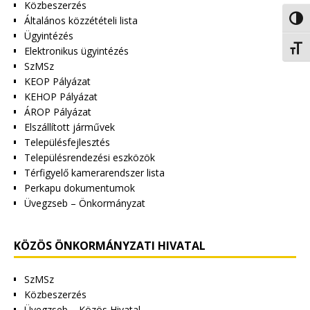
Közbeszerzés
Általános közzétételi lista
Nagy 
Ügyintézés
Betűm
Elektronikus ügyintézés
SzMSz
KEOP Pályázat
KEHOP Pályázat
ÁROP Pályázat
Elszállított járművek
Településfejlesztés
Településrendezési eszközök
Térfigyelő kamerarendszer lista
Perkapu dokumentumok
Üvegzseb – Önkormányzat
KÖZÖS ÖNKORMÁNYZATI HIVATAL
SzMSz
Közbeszerzés
Üvegzseb – Közös Hivatal