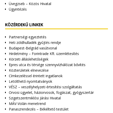
Üvegzseb – Közös Hivatal
Ügyintézés
KÖZÉRDEKŰ LINKEK
Partnerségi egyeztetés
Heti zöldhulladék gyűjtés rendje
Budapest-Belgrád vasútvonal
Hirdetmény – Forintrade Kft. üzemlétesítés
Körzeti álláslehetőségek
Epres utca és térsége szennyvízhálózat bővítés
Közterületek elnevezése
Címkezeléssel érintett ingatlanok
Letölthető nyomtatványok
VÉSZ – veszélyhelyzeti értesítési szolgáltatás
Orvosi ügyelet, háziorvosok, fogászat, gyógyszertár
Szigetszentmiklósi Járási Hivatal
MÁV-Volán menetrend
Panaszrendezés – Békéltető testület