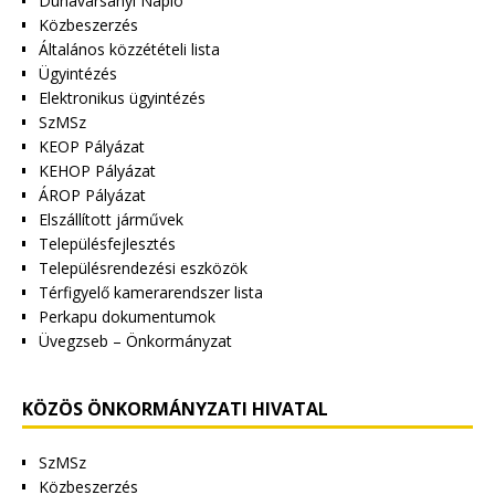
Dunavarsányi Napló
Közbeszerzés
Általános közzétételi lista
Ügyintézés
Elektronikus ügyintézés
SzMSz
KEOP Pályázat
KEHOP Pályázat
ÁROP Pályázat
Elszállított járművek
Településfejlesztés
Településrendezési eszközök
Térfigyelő kamerarendszer lista
Perkapu dokumentumok
Üvegzseb – Önkormányzat
KÖZÖS ÖNKORMÁNYZATI HIVATAL
SzMSz
Közbeszerzés