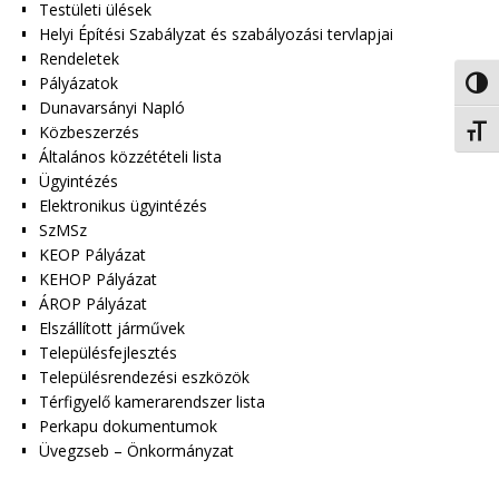
Testületi ülések
Helyi Építési Szabályzat és szabályozási tervlapjai
Rendeletek
Pályázatok
Nagy 
Dunavarsányi Napló
Közbeszerzés
Betűm
Általános közzétételi lista
Ügyintézés
Elektronikus ügyintézés
SzMSz
KEOP Pályázat
KEHOP Pályázat
ÁROP Pályázat
Elszállított járművek
Településfejlesztés
Településrendezési eszközök
Térfigyelő kamerarendszer lista
Perkapu dokumentumok
Üvegzseb – Önkormányzat