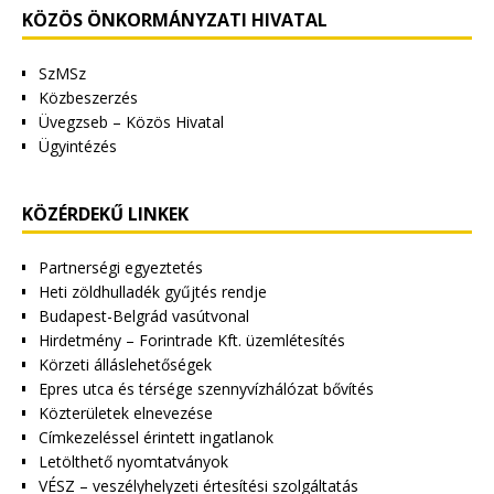
KÖZÖS ÖNKORMÁNYZATI HIVATAL
SzMSz
Közbeszerzés
Üvegzseb – Közös Hivatal
Ügyintézés
KÖZÉRDEKŰ LINKEK
Partnerségi egyeztetés
Heti zöldhulladék gyűjtés rendje
Budapest-Belgrád vasútvonal
Hirdetmény – Forintrade Kft. üzemlétesítés
Körzeti álláslehetőségek
Epres utca és térsége szennyvízhálózat bővítés
Közterületek elnevezése
Címkezeléssel érintett ingatlanok
Letölthető nyomtatványok
VÉSZ – veszélyhelyzeti értesítési szolgáltatás