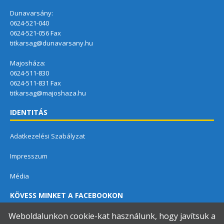
Dunavarsány:
0624-521-040
0624-521-056 Fax
titkarsag@dunavarsany.hu
Majosháza:
0624-511-830
0624-511-831 Fax
titkarsag@majoshaza.hu
IDENTITÁS
Adatkezelési Szabályzat
Impresszum
Média
KÖVESS MINKET A FACEBOOKON
Weboldalunkon cookie-kat használunk, hogy javítsuk a