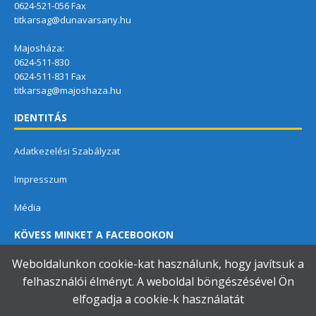
0624-521-056 Fax
titkarsag@dunavarsany.hu
Majosháza:
0624-511-830
0624-511-831 Fax
titkarsag@majoshaza.hu
IDENTITÁS
Adatkezelési Szabályzat
Impresszum
Média
KÖVESS MINKET A FACEBOOKON
Weboldalunkon cookie-kat használunk, hogy javítsuk a
felhasználói élményt. A weboldal böngészésével Ön
elfogadja a cookie-k használatát