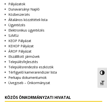
Pályázatok
Dunavarsányi Napló
Közbeszerzés
Általános közzétételi lista
Ügyintézés
Elektronikus ügyintézés
SzMSz
KEOP Pályázat
KEHOP Pályázat
ÁROP Pályázat
Elszállított járművek
Településfejlesztés
Településrendezési eszközök
Térfigyelő kamerarendszer lista
Nagy 
Perkapu dokumentumok
Üvegzseb – Önkormányzat
Betűm
KÖZÖS ÖNKORMÁNYZATI HIVATAL