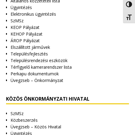
Általános közzétételi lista
Nagy 
Ügyintézés
Elektronikus ügyintézés
Betűm
SzMSz
KEOP Pályázat
KEHOP Pályázat
ÁROP Pályázat
Elszállított járművek
Településfejlesztés
Településrendezési eszközök
Térfigyelő kamerarendszer lista
Perkapu dokumentumok
Üvegzseb – Önkormányzat
KÖZÖS ÖNKORMÁNYZATI HIVATAL
SzMSz
Közbeszerzés
Üvegzseb – Közös Hivatal
Ügyintézés