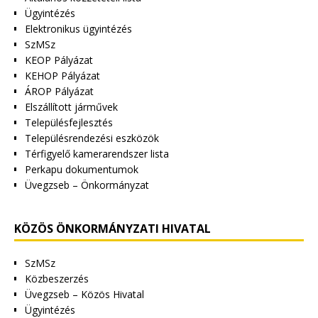
Ügyintézés
Elektronikus ügyintézés
SzMSz
KEOP Pályázat
KEHOP Pályázat
ÁROP Pályázat
Elszállított járművek
Településfejlesztés
Településrendezési eszközök
Térfigyelő kamerarendszer lista
Perkapu dokumentumok
Üvegzseb – Önkormányzat
KÖZÖS ÖNKORMÁNYZATI HIVATAL
SzMSz
Közbeszerzés
Üvegzseb – Közös Hivatal
Ügyintézés