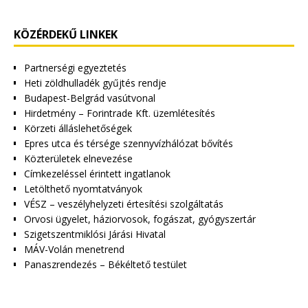
KÖZÉRDEKŰ LINKEK
Partnerségi egyeztetés
Heti zöldhulladék gyűjtés rendje
Budapest-Belgrád vasútvonal
Hirdetmény – Forintrade Kft. üzemlétesítés
Körzeti álláslehetőségek
Epres utca és térsége szennyvízhálózat bővítés
Közterületek elnevezése
Címkezeléssel érintett ingatlanok
Letölthető nyomtatványok
VÉSZ – veszélyhelyzeti értesítési szolgáltatás
Orvosi ügyelet, háziorvosok, fogászat, gyógyszertár
Szigetszentmiklósi Járási Hivatal
MÁV-Volán menetrend
Panaszrendezés – Békéltető testület