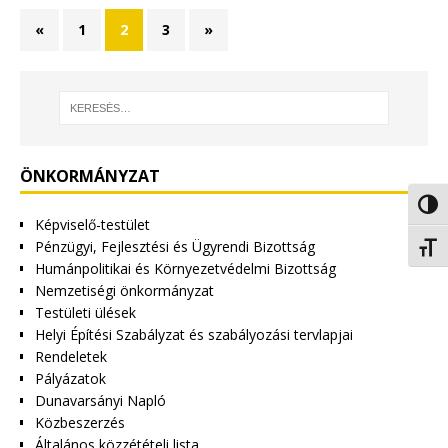
«
1
2
3
»
ÖNKORMÁNYZAT
Nagy 
Képviselő-testület
Pénzügyi, Fejlesztési és Ügyrendi Bizottság
Betűm
Humánpolitikai és Környezetvédelmi Bizottság
Nemzetiségi önkormányzat
Testületi ülések
Helyi Építési Szabályzat és szabályozási tervlapjai
Rendeletek
Pályázatok
Dunavarsányi Napló
Közbeszerzés
Általános közzétételi lista