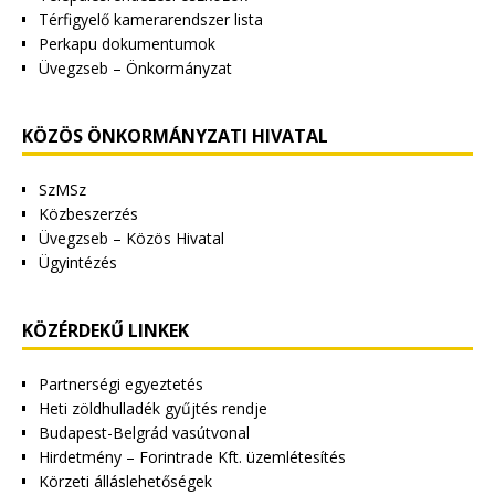
Térfigyelő kamerarendszer lista
Perkapu dokumentumok
Üvegzseb – Önkormányzat
KÖZÖS ÖNKORMÁNYZATI HIVATAL
SzMSz
Közbeszerzés
Üvegzseb – Közös Hivatal
Ügyintézés
KÖZÉRDEKŰ LINKEK
Partnerségi egyeztetés
Heti zöldhulladék gyűjtés rendje
Budapest-Belgrád vasútvonal
Hirdetmény – Forintrade Kft. üzemlétesítés
Körzeti álláslehetőségek