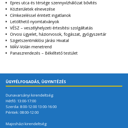
Epres utca és térsége szennyvízhálózat bővítés
Közterületek elnevezése
Címkezeléssel érintett ingatlanok
Letölthető nyomtatványok
VÉSZ – veszélyhelyzeti értesítési szolgáltatás
Orvosi ügyelet, háziorvosok, fogászat, gyógyszertár
Szigetszentmiklósi Járási Hivatal
MÁV-Volán menetrend
Panaszrendezés – Békéltető testület
ÜGYFÉLFOGADÁS, ÜGYINTÉZÉS
Dunavarsányi kirendeltség:
Hétfő: 13:00-17:00
Szerda: 8:00-12:00 13:00-16:00
Péntek: 08:00-12:00
Majosházi kirendeltség: