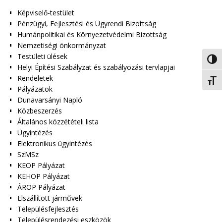
Képviselő-testület
Pénzügyi, Fejlesztési és Ügyrendi Bizottság
Humánpolitikai és Környezetvédelmi Bizottság
Nemzetiségi önkormányzat
Testületi ülések
Nagy 
Helyi Építési Szabályzat és szabályozási tervlapjai
Rendeletek
Betűm
Pályázatok
Dunavarsányi Napló
Közbeszerzés
Általános közzétételi lista
Ügyintézés
Elektronikus ügyintézés
SzMSz
KEOP Pályázat
KEHOP Pályázat
ÁROP Pályázat
Elszállított járművek
Településfejlesztés
Településrendezési eszközök