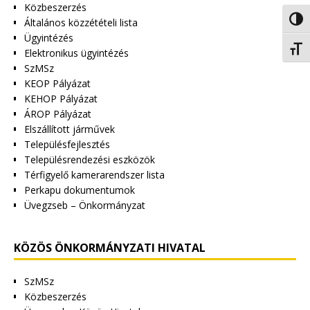
Közbeszerzés
Nagy 
Általános közzétételi lista
Ügyintézés
Betűm
Elektronikus ügyintézés
SzMSz
KEOP Pályázat
KEHOP Pályázat
ÁROP Pályázat
Elszállított járművek
Településfejlesztés
Településrendezési eszközök
Térfigyelő kamerarendszer lista
Perkapu dokumentumok
Üvegzseb – Önkormányzat
KÖZÖS ÖNKORMÁNYZATI HIVATAL
SzMSz
Közbeszerzés