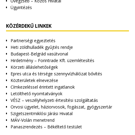
Üvegzseb – Közös Hivatal
Ügyintézés
KÖZÉRDEKŰ LINKEK
Partnerségi egyeztetés
Heti zöldhulladék gyűjtés rendje
Budapest-Belgrád vasútvonal
Hirdetmény – Forintrade Kft. üzemlétesítés
Körzeti álláslehetőségek
Epres utca és térsége szennyvízhálózat bővítés
Közterületek elnevezése
Címkezeléssel érintett ingatlanok
Letölthető nyomtatványok
VÉSZ – veszélyhelyzeti értesítési szolgáltatás
Orvosi ügyelet, háziorvosok, fogászat, gyógyszertár
Szigetszentmiklósi Járási Hivatal
MÁV-Volán menetrend
Panaszrendezés – Békéltető testület