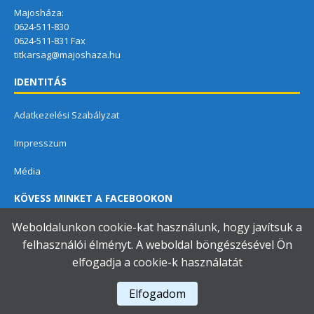
Majosháza:
0624-511-830
0624-511-831 Fax
titkarsag@majoshaza.hu
IDENTITÁS
Adatkezelési Szabályzat
Impresszum
Média
KÖVESS MINKET A FACEBOOKON
Weboldalunkon cookie-kat használunk, hogy javítsuk a
felhasználói élményt. A weboldal böngészésével Ön
elfogadja a cookie-k használatát
Dunavarsányi Közös Önkormányzati Hivatal
Elfogadom
A használja a
Accessibility Checker
-t weboldalunk akadálymentességének figyelésére.