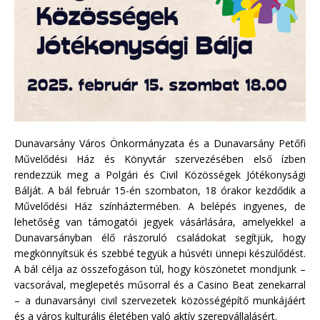
Dunavarsány Város Önkormányzata és a
Dunavarsány Petőfi
Művelődési Ház és Könyvtár
szervezésében első ízben
rendezzük meg a Polgári és Civil Közösségek Jótékonysági
Bálját. A bál február 15-én szombaton, 18 órakor kezdődik a
Művelődési Ház színháztermében. A belépés ingyenes, de
lehetőség van támogatói jegyek vásárlására, amelyekkel a
Dunavarsányban élő rászoruló családokat segítjük, hogy
megkönnyítsük és szebbé tegyük a húsvéti ünnepi készülődést.
A bál célja az összefogáson túl, hogy köszönetet mondjunk –
vacsorával, meglepetés műsorral és a Casino Beat zenekarral
– a dunavarsányi civil szervezetek közösségépítő munkájáért
és a város kulturális életében való aktív szerepvállalásért.