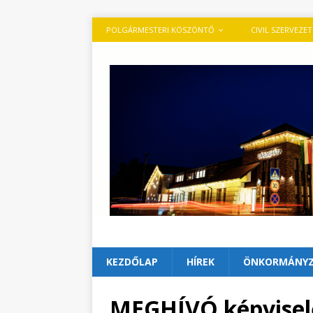
POLGÁRMESTERI KÖSZÖNTŐ
CIVIL SZERVEZE
KEZDŐLAP
HÍREK
ÖNKORMÁNY
MEGHÍVÓ képviselő