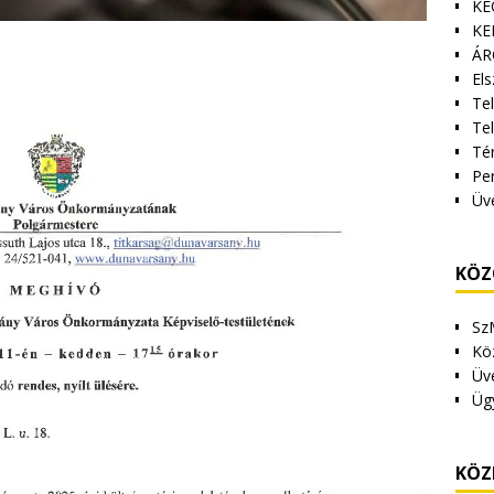
KE
KE
ÁR
Els
Tel
Te
Tér
Pe
Üv
KÖZ
Sz
Kö
Üv
Üg
KÖZ