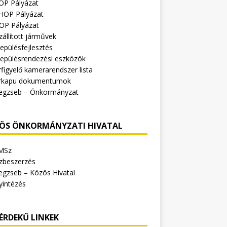
OP Pályázat
HOP Pályázat
OP Pályázat
zállított járművek
epülésfejlesztés
lepülésrendezési eszközök
figyelő kamerarendszer lista
rkapu dokumentumok
egzseb – Önkormányzat
ÖS ÖNKORMÁNYZATI HIVATAL
MSz
zbeszerzés
egzseb – Közös Hivatal
yintézés
ÉRDEKŰ LINKEK