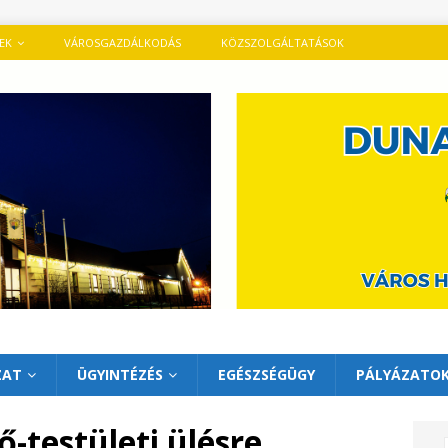
TEK
VÁROSGAZDÁLKODÁS
KÖZSZOLGÁLTATÁSOK
ZAT
ÜGYINTÉZÉS
EGÉSZSÉGÜGY
PÁLYÁZATO
-testületi ülésre