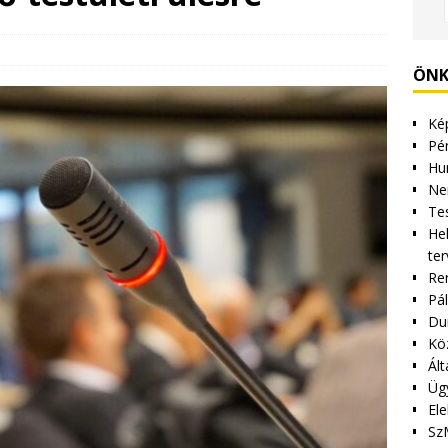
ÖNK
Kép
Pén
Hu
Ne
Tes
Hel
ter
Re
Pá
Du
Kö
Ált
Üg
Ele
Sz