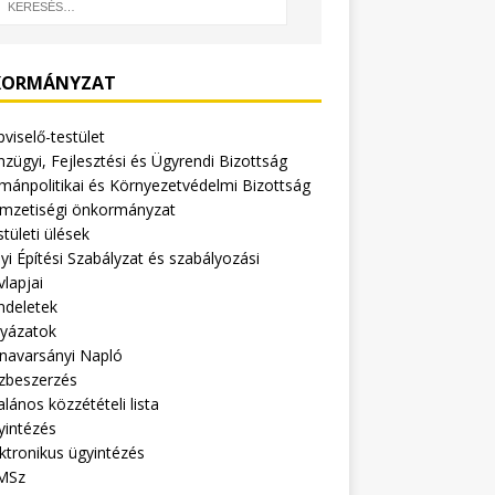
ORMÁNYZAT
viselő-testület
zügyi, Fejlesztési és Ügyrendi Bizottság
mánpolitikai és Környezetvédelmi Bizottság
mzetiségi önkormányzat
tületi ülések
yi Építési Szabályzat és szabályozási
vlapjai
ndeletek
lyázatok
navarsányi Napló
zbeszerzés
alános közzétételi lista
yintézés
ktronikus ügyintézés
MSz