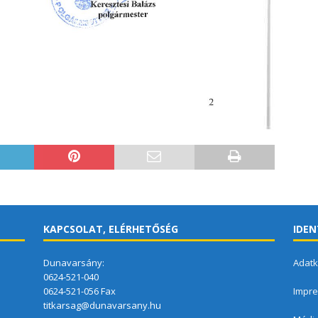
KAPCSOLAT, ELÉRHETŐSÉG
IDEN
Dunavarsány:
Adatk
0624-521-040
0624-521-056 Fax
Impr
titkarsag@dunavarsany.hu