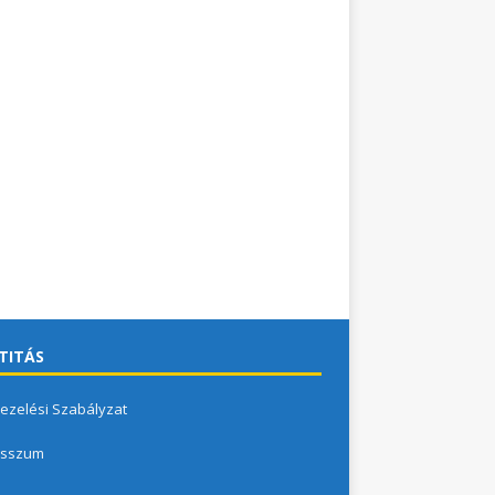
TITÁS
ezelési Szabályzat
esszum