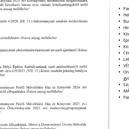
Pa
Het
Bu
Hir
Kör
Epr
Kö
Cím
Le
VÉS
Orv
gy
Szi
MÁ
Pa