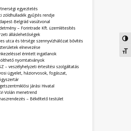
rtnerségi egyeztetés
i zöldhulladék gyűjtés rendje
dapest-Belgrád vasútvonal
detmény – Forintrade Kft. üzemlétesítés
zeti álláslehetőségek
Nagy 
es utca és térsége szennyvízhálózat bővítés
zterületek elnevezése
Betűm
kezeléssel érintett ingatlanok
tölthető nyomtatványok
Z – veszélyhelyzeti értesítési szolgáltatás
osi ügyelet, háziorvosok, fogászat,
ógyszertár
getszentmiklósi Járási Hivatal
V-Volán menetrend
naszrendezés – Békéltető testület