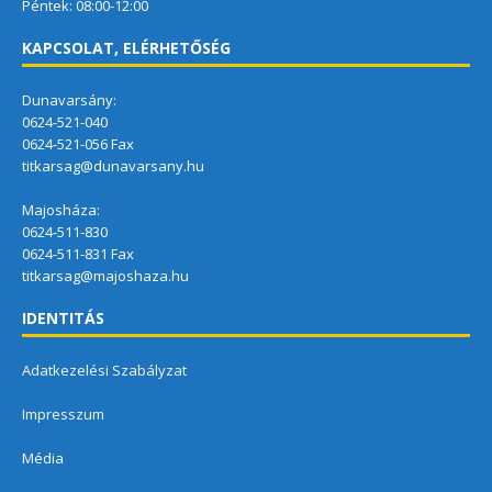
Péntek: 08:00-12:00
KAPCSOLAT, ELÉRHETŐSÉG
Dunavarsány:
0624-521-040
0624-521-056 Fax
titkarsag@dunavarsany.hu
Majosháza:
0624-511-830
0624-511-831 Fax
titkarsag@majoshaza.hu
IDENTITÁS
Adatkezelési Szabályzat
Impresszum
Média