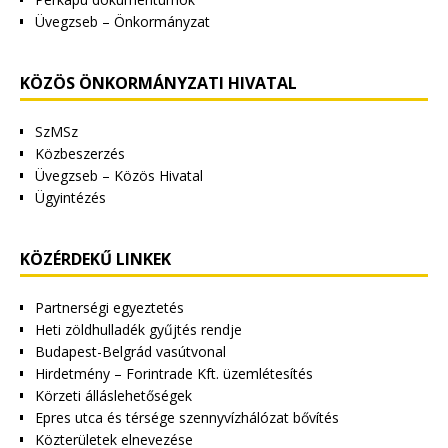
Üvegzseb – Önkormányzat
KÖZÖS ÖNKORMÁNYZATI HIVATAL
SzMSz
Közbeszerzés
Üvegzseb – Közös Hivatal
Ügyintézés
KÖZÉRDEKŰ LINKEK
Partnerségi egyeztetés
Heti zöldhulladék gyűjtés rendje
Budapest-Belgrád vasútvonal
Hirdetmény – Forintrade Kft. üzemlétesítés
Körzeti álláslehetőségek
Epres utca és térsége szennyvízhálózat bővítés
Közterületek elnevezése