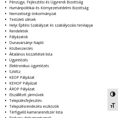
Pénzügyi, Fejlesztési és Ügyrendi Bizottság
Humánpolitikai és Környezetvédelmi Bizottság
Nemzetiségi önkormányzat
Testületi ülések
Helyi Építési Szabályzat és szabályozási tervlapjai
Rendeletek
Pályázatok
Dunavarsányi Napló
Közbeszerzés
Általános közzétételi lista
Ügyintézés
Elektronikus ügyintézés
SzMSz
KEOP Pályázat
KEHOP Pályázat
ÁROP Pályázat
Elszállított járművek
Nagy 
Településfejlesztés
Betűm
Településrendezési eszközök
Térfigyelő kamerarendszer lista
Perkapu dokumentumok