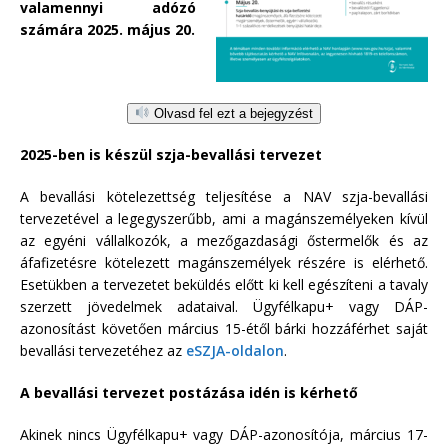
valamennyi adózó
számára 2025. május 20.
Olvasd fel ezt a bejegyzést
2025-ben is készül szja-bevallási tervezet
A bevallási kötelezettség teljesítése a NAV szja-bevallási
tervezetével a legegyszerűbb, ami a magánszemélyeken kívül
az egyéni vállalkozók, a mezőgazdasági őstermelők és az
áfafizetésre kötelezett magánszemélyek részére is elérhető.
Esetükben a tervezetet beküldés előtt ki kell egészíteni a tavaly
szerzett jövedelmek adataival. Ügyfélkapu+ vagy DÁP-
azonosítást követően március 15-étől bárki hozzáférhet saját
bevallási tervezetéhez az
eSZJA-oldalon
.
A bevallási tervezet postázása idén is kérhető
Akinek nincs Ügyfélkapu+ vagy DÁP-azonosítója, március 17-