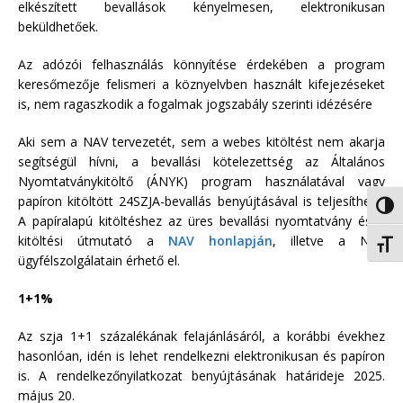
elkészített bevallások kényelmesen, elektronikusan
beküldhetőek.
Az adózói felhasználás könnyítése érdekében a program
keresőmezője felismeri a köznyelvben használt kifejezéseket
is, nem ragaszkodik a fogalmak jogszabály szerinti idézésére
Aki sem a NAV tervezetét, sem a webes kitöltést nem akarja
segítségül hívni, a bevallási kötelezettség az Általános
Nyomtatványkitöltő (ÁNYK)
program használatával vagy
papíron kitöltött 24SZJA-bevallás benyújtásával is teljesíthető.
Nagy 
A papíralapú kitöltéshez az üres bevallási nyomtatvány és a
kitöltési útmutató a
NAV honlapján
, illetve a NAV
Betűm
ügyfélszolgálatain érhető el.
1+1%
Az szja 1+1 százalékának felajánlásáról, a korábbi évekhez
hasonlóan, idén is lehet rendelkezni elektronikusan és papíron
is. A rendelkezőnyilatkozat benyújtásának határideje 2025.
május 20.