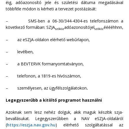
éig, adóazonosító jele és születési dátuma megadásával
többféle módon is kérheti a tervezet postázását:
–
SMS-ben a 06-30/344-4304-es telefonszámon a
következő formában: SZJA
adóazonosítójel
ééééhhnn,
szóköz
szókö
z
–
az eSZJA-oldalon elérhető webűrlapon,
–
levélben,
–
a BEVTERVK formanyomtatványon,
–
telefonon, a 1819-es hívószámon,
–
személyesen, az ügyfélszolgálatokon
.
Legegyszerűbb a kitöltő programot használni
Azoknak sem lesz nehéz dolguk, akik maguk készítik szja-
bevallásukat. Legegyszerűbben a NAV eSZJA-oldaláról
(
https://eszja.nav.gov.hu
) elérhető szolgáltatással az