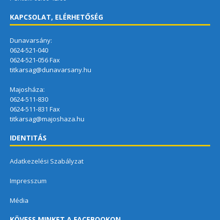
KAPCSOLAT, ELÉRHETŐSÉG
Dunavarsány:
0624-521-040
0624-521-056 Fax
titkarsag@dunavarsany.hu
Majosháza:
0624-511-830
0624-511-831 Fax
titkarsag@majoshaza.hu
IDENTITÁS
Adatkezelési Szabályzat
Impresszum
Média
KÖVESS MINKET A FACEBOOKON