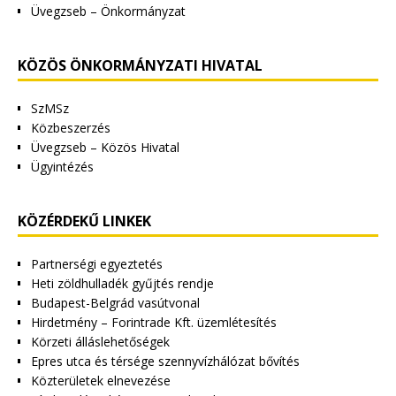
Üvegzseb – Önkormányzat
KÖZÖS ÖNKORMÁNYZATI HIVATAL
SzMSz
Közbeszerzés
Üvegzseb – Közös Hivatal
Ügyintézés
KÖZÉRDEKŰ LINKEK
Partnerségi egyeztetés
Heti zöldhulladék gyűjtés rendje
Budapest-Belgrád vasútvonal
Hirdetmény – Forintrade Kft. üzemlétesítés
Körzeti álláslehetőségek
Epres utca és térsége szennyvízhálózat bővítés
Közterületek elnevezése