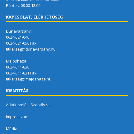
Péntek: 08:00-12:00
KAPCSOLAT, ELÉRHETŐSÉG
Dunavarsány:
0624-521-040
0624-521-056 Fax
titkarsag@dunavarsany.hu
Majosháza:
0624-511-830
0624-511-831 Fax
titkarsag@majoshaza.hu
IDENTITÁS
Adatkezelési Szabályzat
Impresszum
Média