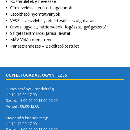
Közterületek elnevezése
Címkezeléssel érintett ingatlanok
Letölthető nyomtatványok
VÉSZ – veszélyhelyzeti értesítési szolgáltatás
Orvosi ügyelet, háziorvosok, fogászat, gyógyszertár
Szigetszentmiklósi Járási Hivatal
MÁV-Volán menetrend
Panaszrendezés – Békéltető testület
ÜGYFÉLFOGADÁS, ÜGYINTÉZÉS
Dunavarsányi kirendeltség:
Hétfő: 13:00-17:00
Szerda: 8:00-12:00 13:00-16:00
Péntek: 08:00-12:00
Majosházi kirendeltség:
Hétfő: 13.00-17.00
Szerda: 8.00-12.00 13.00-16.00