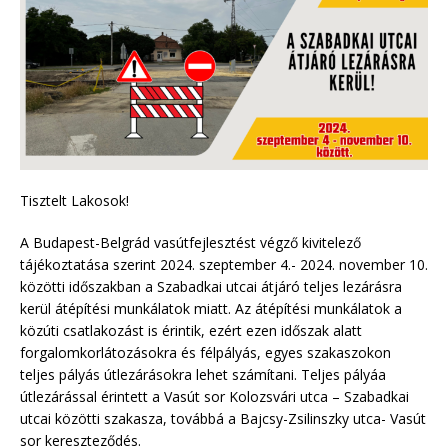
Tisztelt Lakosok!
A Budapest-Belgrád vasútfejlesztést végző kivitelező
tájékoztatása szerint 2024. szeptember 4.- 2024. november 10.
közötti időszakban a Szabadkai utcai átjáró teljes lezárásra
kerül átépítési munkálatok miatt. Az átépítési munkálatok a
közúti csatlakozást is érintik, ezért ezen időszak alatt
forgalomkorlátozásokra és félpályás, egyes szakaszokon
teljes pályás útlezárásokra lehet számítani. Teljes pályáa
útlezárással érintett a Vasút sor Kolozsvári utca – Szabadkai
utcai közötti szakasza, továbbá a Bajcsy-Zsilinszky utca- Vasút
sor kereszteződés.