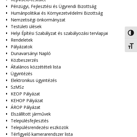
Pénzügyi, Fejlesztési és Ügyrendi Bizottság
Humánpolitikai és Környezetvédelmi Bizottság
Nemzetiségi önkormányzat
Testületi ülések
Helyi Építési Szabályzat és szabályozási tervlapjai
Nagy 
Rendeletek
Pályázatok
Betűm
Dunavarsányi Napló
Közbeszerzés
Általános közzétételi lista
Ügyintézés
Elektronikus ügyintézés
SzMSz
KEOP Pályázat
KEHOP Pályázat
ÁROP Pályázat
Elszállított járművek
Településfejlesztés
Településrendezési eszközök
Térfigyelő kamerarendszer lista