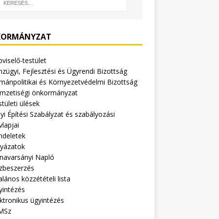
ORMÁNYZAT
viselő-testület
zügyi, Fejlesztési és Ügyrendi Bizottság
mánpolitikai és Környezetvédelmi Bizottság
mzetiségi önkormányzat
tületi ülések
yi Építési Szabályzat és szabályozási
vlapjai
ndeletek
lyázatok
navarsányi Napló
zbeszerzés
alános közzétételi lista
yintézés
ktronikus ügyintézés
MSz