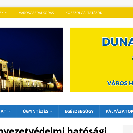
TEK
VÁROSGAZDÁLKODÁS
KÖZSZOLGÁLTATÁSOK
ZAT
ÜGYINTÉZÉS
EGÉSZSÉGÜGY
PÁLYÁZATO
yezetvédelmi hatósági