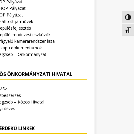
OP Pályázat
HOP Pályázat
OP Pályázat
Nagy 
zállított járművek
epülésfejlesztés
Betűm
lepülésrendezési eszközök
figyelő kamerarendszer lista
rkapu dokumentumok
egzseb – Önkormányzat
ÖS ÖNKORMÁNYZATI HIVATAL
MSz
zbeszerzés
egzseb – Közös Hivatal
yintézés
ÉRDEKŰ LINKEK