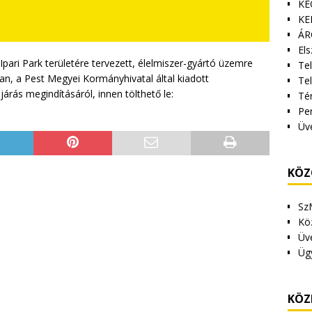
KE
KE
ÁR
Els
Ipari Park területére tervezett, élelmiszer-gyártó üzemre
Tel
ban, a Pest Megyei Kormányhivatal által kiadott
Te
ás megindításáról, innen tölthető le:
Tér
Pe
Üv
KÖZ
Sz
Kö
Üv
Üg
KÖZ