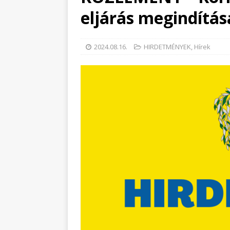
eljárás megindítás
2024.08.16.
HIRDETMÉNYEK
,
Hírek