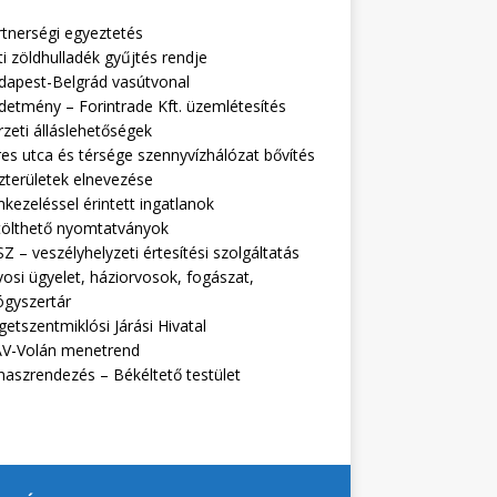
rtnerségi egyeztetés
i zöldhulladék gyűjtés rendje
dapest-Belgrád vasútvonal
detmény – Forintrade Kft. üzemlétesítés
zeti álláslehetőségek
es utca és térsége szennyvízhálózat bővítés
zterületek elnevezése
kezeléssel érintett ingatlanok
tölthető nyomtatványok
Z – veszélyhelyzeti értesítési szolgáltatás
osi ügyelet, háziorvosok, fogászat,
ógyszertár
getszentmiklósi Járási Hivatal
V-Volán menetrend
naszrendezés – Békéltető testület