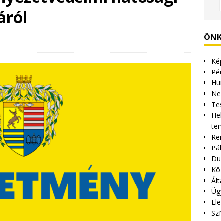
áról
ÖNK
Kép
Pén
Hu
Ne
Tes
Hel
ter
Re
Pá
Du
Kö
Ált
Üg
Ele
Sz