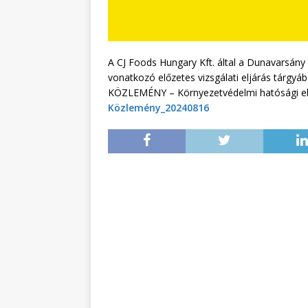
A CJ Foods Hungary Kft. által a Dunavarsány 
vonatkozó előzetes vizsgálati eljárás tárgyá
KÖZLEMÉNY – Környezetvédelmi hatósági eljár
Közlemény_20240816