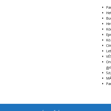
Pa
Het
Bu
Hir
Kör
Epr
Kö
Cím
Le
VÉS
Orv
gy
Szi
MÁ
Pa