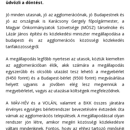
üdvözli a döntést.
Jó minden utasnak, jó az agglomerációnak, jó Budapestnek és
jó az országnak is Karácsony Gergely főpolgármester, a
Magyar Önkormányzatok Szövetsége (MÖSZ) társelnöke és
Lázár János építési és közlekedési miniszter megállapodása a
budapesti és az agglomerációs közösségi közlekedés
tarifaközösségről.
A megállapodás legfőbb nyertesei az utasok, köztük kiemelten
az agglomerációban élők, akik számára a megállapodás
egyszerűbb és olcsóbb utazást tesz lehető: a megyebérlet
(9450 forint) és a Budapest-bérlet (9500 forint) megvásárlása
helyett ugyanis a jövőben elég lesz megvenniük a
megyebérletet, vagyis az utazásai költségeik megfeleződnek.
A MÁV-HÉV és a VOLÁN, valamint a BKK összes járatára
érvényes egységes bérletrendszer bevezetésére évtizedek óta
várnak az agglomerációs települések. A megállapodással olyan
rendszer jön létre, amikor megéri közösségi közlekedésre
váltani mindenkinek. Fontos, hogy az ehhez tartozó minőségi