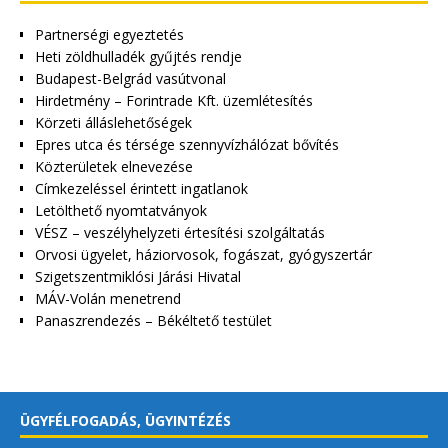
Partnerségi egyeztetés
Heti zöldhulladék gyűjtés rendje
Budapest-Belgrád vasútvonal
Hirdetmény – Forintrade Kft. üzemlétesítés
Körzeti álláslehetőségek
Epres utca és térsége szennyvízhálózat bővítés
Közterületek elnevezése
Címkezeléssel érintett ingatlanok
Letölthető nyomtatványok
VÉSZ – veszélyhelyzeti értesítési szolgáltatás
Orvosi ügyelet, háziorvosok, fogászat, gyógyszertár
Szigetszentmiklósi Járási Hivatal
MÁV-Volán menetrend
Panaszrendezés – Békéltető testület
ÜGYFÉLFOGADÁS, ÜGYINTÉZÉS