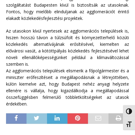
szolgáltatást Budapesten kívül is biztosítsák az utasoknak.
Fontos, hogy mielőbb elinduljanak az agglomerációt érintő
elakadt közlekedésfejlesztési projektek.
Az utasokon kívül nyertesek az agglomerációs települések is,
hiszen hosszú távon a túlzsúfolt és környezetterhelő közúti
közlekedés alternatívájának erősítésével, kiemelten az
elővárosi vasút, a kötöttpályás közlekedés fejlesztésével lehet
növeli ellenállóképességünket például a klímaváltozással
szemben is.
Az agglomerációs települések elismerik a főpolgármester és a
miniszter erőfeszítéseit a megállapodásnak a létrejöttében,
külön kiemelve azt, hogy Budapest nehéz anyagi helyzete
ellenére is vállalja, hogy kigazdálkodja a megállapodással
összefüggésben felmerülő többletköltségeket az utasok
érdekében.
Nagy 
Betűm