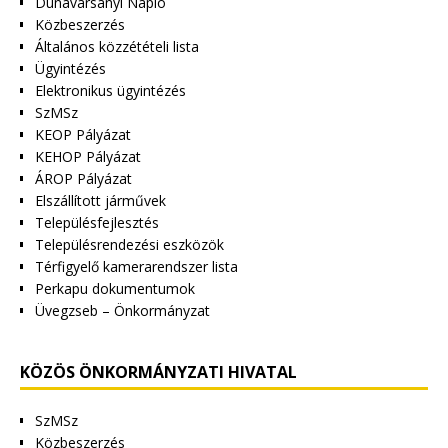
Dunavarsányi Napló
Közbeszerzés
Általános közzétételi lista
Ügyintézés
Elektronikus ügyintézés
SzMSz
KEOP Pályázat
KEHOP Pályázat
ÁROP Pályázat
Elszállított járművek
Településfejlesztés
Településrendezési eszközök
Térfigyelő kamerarendszer lista
Perkapu dokumentumok
Üvegzseb – Önkormányzat
KÖZÖS ÖNKORMÁNYZATI HIVATAL
SzMSz
Közbeszerzés