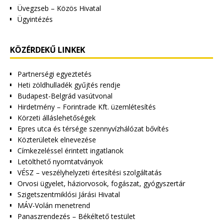
Üvegzseb – Közös Hivatal
Ügyintézés
KÖZÉRDEKŰ LINKEK
Partnerségi egyeztetés
Heti zöldhulladék gyűjtés rendje
Budapest-Belgrád vasútvonal
Hirdetmény – Forintrade Kft. üzemlétesítés
Körzeti álláslehetőségek
Epres utca és térsége szennyvízhálózat bővítés
Közterületek elnevezése
Címkezeléssel érintett ingatlanok
Letölthető nyomtatványok
VÉSZ – veszélyhelyzeti értesítési szolgáltatás
Orvosi ügyelet, háziorvosok, fogászat, gyógyszertár
Szigetszentmiklósi Járási Hivatal
MÁV-Volán menetrend
Panaszrendezés – Békéltető testület