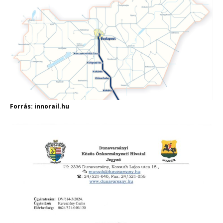
Forrás: innorail.hu