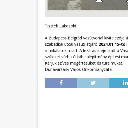
Tisztelt Lakosok!
A Budapest-Belgrád vasútvonal kivitelezője á
szabadkai utcai vasúti átjáró
2024.01.15-től
munkálatok miatt. A lezárás ideje alatt a Va
szűkület várható kábelalépítmény építési mu
Kérjük szíves megértésüket és türelmüket.
Dunavarsány Város Önkormányzata