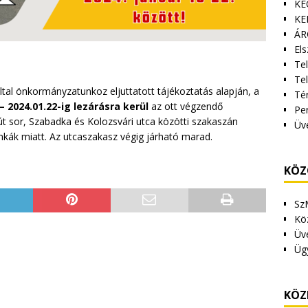
KE
KE
ÁR
Els
Tel
Te
ltal önkormányzatunkoz eljuttatott tájékoztatás alapján, a
Tér
 – 2024.01.22-ig lezárásra kerül
az ott végzendő
Pe
sút sor, Szabadka és Kolozsvári utca közötti szakaszán
Üv
nkák miatt. Az utcaszakasz végig járható marad.
KÖZ
Sz
Kö
Üv
Üg
KÖZ