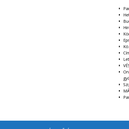
Pa
Het
Bu
Hir
Kör
Epr
Kö
Cím
Le
VÉS
Orv
gy
Szi
MÁ
Pa