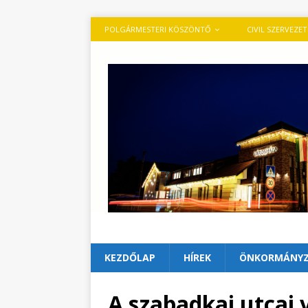
POLGÁRMESTERI KÖSZÖNTŐ
CIVIL SZERVEZE
KEZDŐLAP
HÍREK
ÖNKORMÁNY
A szabadkai utcai v