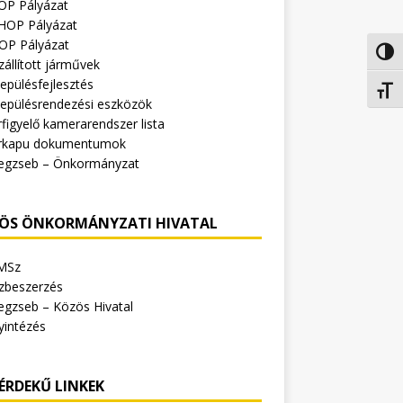
OP Pályázat
HOP Pályázat
OP Pályázat
Nagy 
zállított járművek
epülésfejlesztés
Betűm
lepülésrendezési eszközök
figyelő kamerarendszer lista
rkapu dokumentumok
egzseb – Önkormányzat
ÖS ÖNKORMÁNYZATI HIVATAL
MSz
zbeszerzés
egzseb – Közös Hivatal
yintézés
ÉRDEKŰ LINKEK