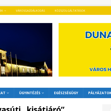
TEK
VÁROSGAZDÁLKODÁS
KÖZSZOLGÁLTATÁSOK
ZAT
ÜGYINTÉZÉS
EGÉSZSÉGÜGY
PÁLYÁZATO
asúti „kisátjáró”