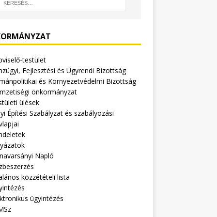
ORMÁNYZAT
viselő-testület
zügyi, Fejlesztési és Ügyrendi Bizottság
mánpolitikai és Környezetvédelmi Bizottság
mzetiségi önkormányzat
tületi ülések
yi Építési Szabályzat és szabályozási
vlapjai
ndeletek
lyázatok
navarsányi Napló
zbeszerzés
alános közzétételi lista
yintézés
ktronikus ügyintézés
MSz