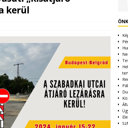
a kerül
ÖNK
Kép
Pén
Hu
Ne
Tes
Hel
ter
Re
Pá
Du
Kö
Ált
Üg
Ele
Sz