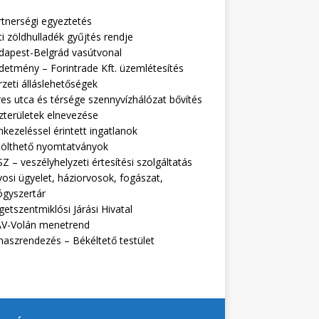
rtnerségi egyeztetés
i zöldhulladék gyűjtés rendje
dapest-Belgrád vasútvonal
detmény – Forintrade Kft. üzemlétesítés
zeti álláslehetőségek
es utca és térsége szennyvízhálózat bővítés
zterületek elnevezése
kezeléssel érintett ingatlanok
tölthető nyomtatványok
Z – veszélyhelyzeti értesítési szolgáltatás
osi ügyelet, háziorvosok, fogászat,
ógyszertár
getszentmiklósi Járási Hivatal
V-Volán menetrend
naszrendezés – Békéltető testület